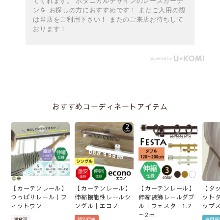
てくれます。 ボタニカルデザインのレースカーテ
ンを お探しの方におすすめです！ またご入用の際
は当店をご利用下さい！ またのご来店お待ちして
おります！
おすすめコーディネートアイテム
【カーテンレール】
【カーテンレール】
【カーテンレール】
【タ
つっぱりレール｜フ
伸縮機能性レールシ
伸縮装飾レールダブ
ット
ィットワン
ングル｜エコノ
ル｜フェスタ 1.2
ップ
～2ｍ
賃貸可
特別価格
送料無