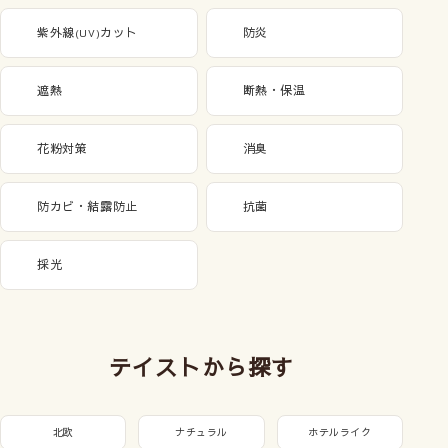
紫外線
カット
防炎
(UV)
遮熱
断熱・保温
花粉対策
消臭
防カビ・結露防止
抗菌
採光
テイストから探す
北欧
ナチュラル
ホテルライク