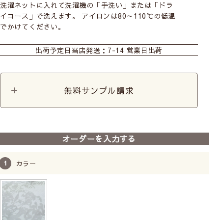
洗濯ネットに入れて洗濯機の「手洗い」または「ドラ
す。
イコース」で洗えます。 アイロンは80～110℃の低温
しっかり目隠ししながら、光を取り込み、お部屋を明る
でかけてください。
く快適に保ちます。
おすすめ商品
カーテン
シェード
ダブルシェード(シン
プル無地)
昼も夜も外からの視線を遮り、プライバシーを守りま
出荷予定日
当店発送：7-14 営業日出荷
す。
ダブルシェード(ナチ
ダブルシェード(おし
シェード幕体
ュラル生地)
ゃれなデザイン生地)
無料サンプル請求
カフェ
前
次
へ
へ
【UVカットレースカーテ
【UVカットレースカーテ
【UVカットレ
オーダーを入力する
ン】シオンシルエット
ン】ミーナシルエット
ン】ノハラシ
UVカット
遮像(昼夜透けにくい)
UVカット
遮像(昼夜透けにくい)
UVカット
遮像(
採光
洗濯機
採光
洗濯機
採光
洗濯機
カラー
4,800
4,800
税込
税込
白地にグレージュの草花のプリントで光沢があり上品な