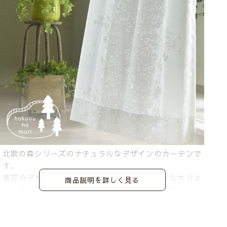
北欧の森シリーズのナチュラルなデザインのカーテンで
す。
草花のデザインが縦ラインになって1本の大きな木のよ
商品説明を詳しく見る
うに見えます。優しくほっこりするデザインで北欧ナチ
ュラルテイストにピッタリのレースカーテンです。
※写真は全て1.5倍ヒダ+形状記憶ありです。