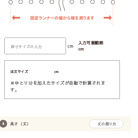
北欧の森
－北欧ナチュラルシリーズ－
まるで北欧の森にいるようなほっこりする北欧ナ
チュラルテイストのカーテンたちです。
入力可能範囲
cm
ナチュラルカラーで北欧らしい木や植物などをモ
cm
チーフとしたデザインを集めました。
北欧の森シリーズすべて見る
注文サイズ
cm
※ゆとり分を加えたサイズが自動で計算されま
す。
高さ（丈）
丈の測り方