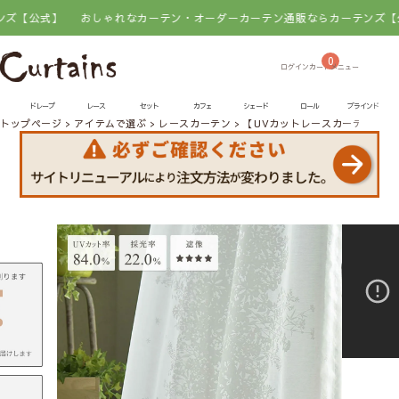
】
おしゃれなカーテン・オーダーカーテン通販ならカーテンズ【公式】
0
ドレープ
レース
セット
カフェ
シェード
ロール
ブラインド
トップページ
アイテムで選ぶ
レースカーテン
【UVカットレースカーテン】ノ