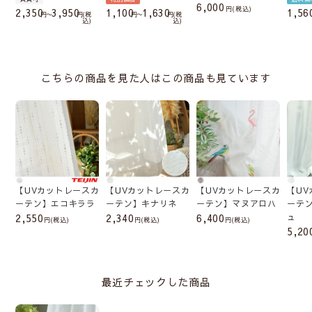
6,000
税込
2,350
3,950
1,100
1,630
1,56
〜
税
〜
税
込
込
こちらの商品を見た人はこの商品も見ています
【UVカットレースカ
【UVカットレースカ
【UVカットレースカ
【U
ーテン】エコキララ
ーテン】キナリネ
ーテン】マヌアロハ
ーテ
2,550
2,340
6,400
ュ
(税込)
(税込)
(税込)
5,20
最近チェックした商品