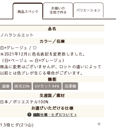
お揃いの
バリエーション
商品スペック
生地で作る
品名
ノハラシルエット
カラー／在庫
白×グレージュ / ○
※2021年12月に色名表記を変更致しました。
（白×ベージュ ⇒ 白×グレージュ）
商品に変更はございませんが、ロットの違いによって
以前とは色ブレが生じる場合がございます。
機能
遮像
採光22%
UVカット84%
洗濯機
生産国／素材
日本／ポリエステル100%
お選びいただける仕様
縫製仕様・ヒダについて >
1.5倍ヒダ(2つ山)