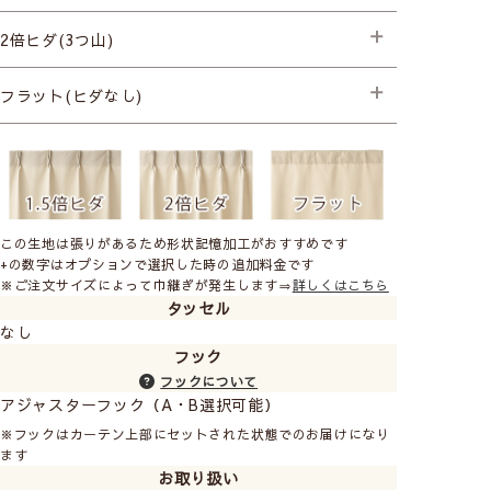
├プレミアム縫製
さらっと軽い肌触りのボイルレースに美しい縦ラインの
2倍ヒダ(3つ山)
草花シルエット。光で浮かび上がったように見えるさり
├プレミアム縫製+形状記憶(片開き) +990円
げないシルエットがまるで森の中にいるような癒しの空
├プレミアム縫製+形状記憶(両開き) +1,980円
├プレミアム縫製
フラット(ヒダなし)
間にしてくれます。
├プレミアム縫製+形状記憶(片開き) +990円
├プレミアム縫製+形状記憶(両開き) +1,980円
├プレミアム縫製
この生地は張りがあるため形状記憶加工がおすすめです
+の数字はオプションで選択した時の追加料金です
※ご注文サイズによって巾継ぎが発生します⇒
詳しくはこちら
タッセル
なし
フック
フックについて
アジャスターフック（A・B選択可能）
※フックはカーテン上部にセットされた状態でのお届けになり
ます
光を反射して屈折させる光沢糸「ウェーブロンプラス」
お取り扱い
を使用した機能性にも優れたボイルレースカーテンで