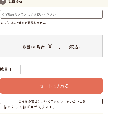
設置場所
※こちらは店舗側で確認しません
￥--,---
数量
1
の場合
(税込)
日中、室内外ともに人影や建物の様子がほとんど
見えません。また、採光機能があるため室内が明
カートに入れる
るく保たれています。
こちらの商品についてスタッフに問い合わせる
幅によって継ぎ目が入ります。