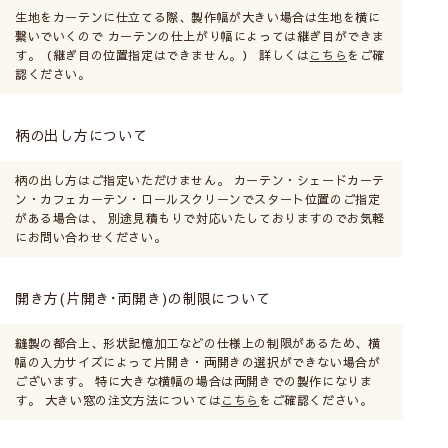
生地をカーテンに仕立てる際、製作幅が大きい場合は生地を横に
繋いでいくので カーテンの仕上がり幅によっては継ぎ目ができま
す。（継ぎ目の位置指定はできません。） 詳しくは
こちら
をご確
認ください。
柄の出し方について
柄の出し方はご指定いただけません。 カーテン・シェードカーテ
ン・カフェカーテン・ロールスクリーンでスタート位置のご指定
がある場合は、 別途見積もりで対応いたしておりますのでお気軽
にお問い合わせください。
開き方(片開き･両開き)の制限について
縫製の都合上、形状記憶加工などの仕様上の制限があるため、横
幅の入力サイズによって片開き・両開きの選択ができない場合が
ございます。 特に大きな横幅の場合は両開きでの製作になりま
す。 大きい窓の注文方法については
こちら
をご確認ください。