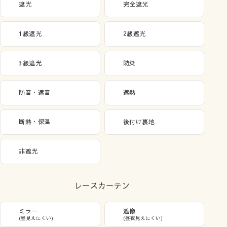
遮光
完全遮光
1級遮光
2級遮光
3級遮光
防炎
防音・遮音
遮熱
断熱・保温
後付け裏地
非遮光
レースカーテン
ミラー
遮像
(昼見えにくい)
(昼夜見えにくい)