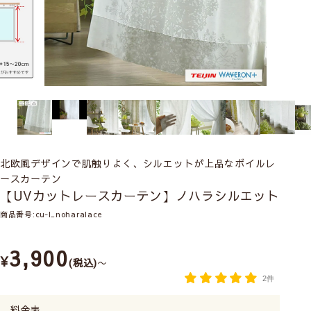
北欧風デザインで肌触りよく、シルエットが上品なボイルレ
ースカーテン
【UVカットレースカーテン】ノハラシルエット
商品番号
cu-l_noharalace
3,900
¥
税込
〜
2件
料金表