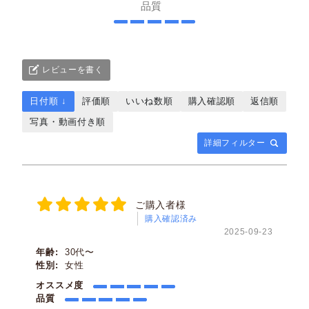
品質
Class２
やや透け感あり／人の輪郭が見える
レビューを書く
Class３
日付順 ↓
評価順
いいね数順
購入確認順
返信順
ほぼ透け感なし／わずかに人の気配を感じる
写真・動画付き順
詳細フィルター
Class４
透け感はない／部屋に人が居るのがわからない
ご購入者様
購入確認済み
※レースカーテンに10cm近く接近すると、透け感のない
2025-09-23
レースでもぼんやりとシルエットがわかる場合がありま
年齢:
30代〜
す。
性別:
女性
オススメ度
品質