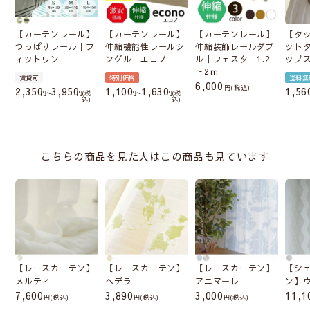
【カーテンレール】
【カーテンレール】
【カーテンレール】
【タ
つっぱりレール｜フ
伸縮機能性レールシ
伸縮装飾レールダブ
ット
ィットワン
ングル｜エコノ
ル｜フェスタ 1.2
ップ
～2ｍ
賃貸可
特別価格
送料無
6,000
税込
2,350
3,950
1,100
1,630
1,56
〜
税
〜
税
込
込
こちらの商品を見た人はこの商品も見ています
【レースカーテン】
【レースカーテン】
【レースカーテン】
【シ
メルティ
ヘデラ
アニマーレ
ン】
7,600
3,890
3,000
11,1
(税込)
(税込)
(税込)