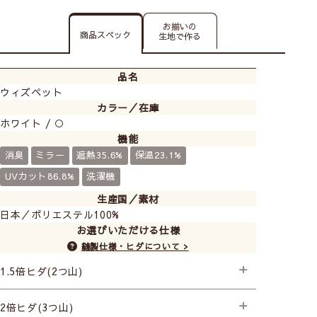
お揃いの
商品スペック
生地で作る
品名
ウィズペット
カラー／在庫
ホワイト / ○
機能
消臭
ミラー
遮熱35.6%
保温23.1%
UVカット86.8%
洗濯機
生産国／素材
日本／ポリエステル100%
お選びいただける仕様
縫製仕様・ヒダについて >
1.5倍ヒダ(2つ山)
├スタンダード縫製
2倍ヒダ(3つ山)