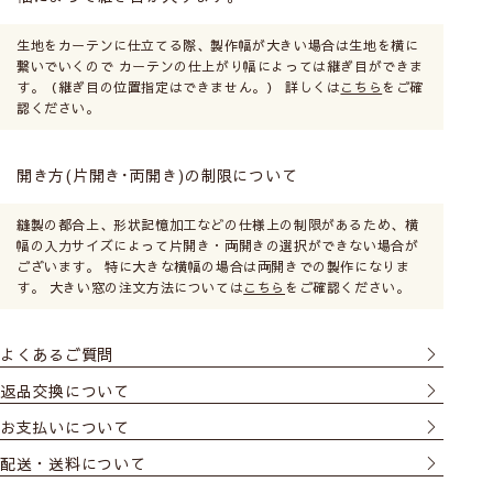
生地をカーテンに仕立てる際、製作幅が大きい場合は生地を横に
繋いでいくので カーテンの仕上がり幅によっては継ぎ目ができま
す。（継ぎ目の位置指定はできません。） 詳しくは
こちら
をご確
認ください。
開き方(片開き･両開き)の制限について
縫製の都合上、形状記憶加工などの仕様上の制限があるため、横
幅の入力サイズによって片開き・両開きの選択ができない場合が
ございます。 特に大きな横幅の場合は両開きでの製作になりま
す。 大きい窓の注文方法については
こちら
をご確認ください。
よくあるご質問
返品交換について
お支払いについて
配送・送料について