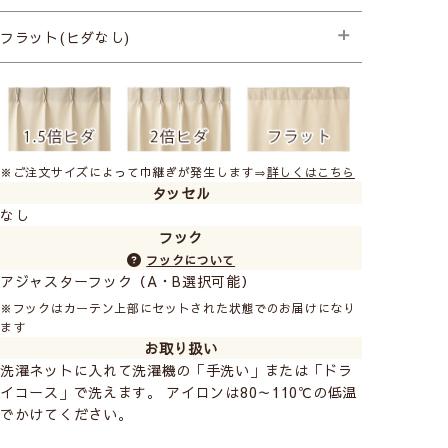
├プレミアム縫製+形状記憶
├プレミアム縫製+形状記憶
フラット(ヒダなし)
├スタンダード縫製
※ご注文サイズによって巾継ぎが発生します⇒
詳しくはこちら
タッセル
なし
フック
フックについて
アジャスターフック（A・B選択可能）
※フックはカーテン上部にセットされた状態でのお届けになり
ます
お取り扱い
洗濯ネットに入れて洗濯機の「手洗い」または「ドラ
イコース」で洗えます。 アイロンは80～110℃の低温
でかけてください。
カーテン
シェード
シェード幕体