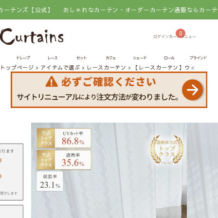
公式】
おしゃれなカーテン・オーダーカーテン通販ならカーテンズ【公式
0
ドレープ
レース
セット
カフェ
シェード
ロール
ブラインド
トップページ
アイテムで選ぶ
レースカーテン
【レースカーテン】ウィズペッ