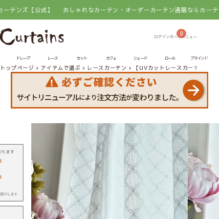
ズ【公式】
おしゃれなカーテン・オーダーカーテン通販ならカーテンズ【公
0
ドレープ
レース
セット
カフェ
シェード
ロール
ブラインド
トップページ
アイテムで選ぶ
レースカーテン
【UVカットレースカーテン】ア