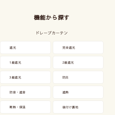
機能から探す
ドレープカーテン
遮光
完全遮光
1級遮光
2級遮光
3級遮光
防炎
防音・遮音
遮熱
断熱・保温
後付け裏地