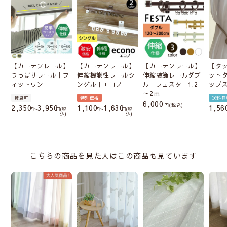
【カーテンレール】
【カーテンレール】
【カーテンレール】
【タ
つっぱりレール｜フ
伸縮機能性レールシ
伸縮装飾レールダブ
ット
ィットワン
ングル｜エコノ
ル｜フェスタ 1.2
ップ
～2ｍ
賃貸可
特別価格
送料無
6,000
税込
2,350
3,950
1,100
1,630
1,56
〜
税
〜
税
込
込
こちらの商品を見た人はこの商品も見ています