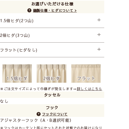
透け感あり／人の表情や人の動作がわかる
お選びいただける仕様
縫製仕様・ヒダについて >
Class２
1.5倍ヒダ(2つ山)
やや透け感あり／人の輪郭が見える
├スタンダード縫製
2倍ヒダ(3つ山)
├スタンダード縫製+形状記憶(片開き) +990円
Class３
├スタンダード縫製+形状記憶(両開き) +1,980円
├プレミアム縫製+形状記憶
フラット(ヒダなし)
├プレミアム縫製+形状記憶
ほぼ透け感なし／わずかに人の気配を感じる
├スタンダード縫製
Class４
透け感はない／部屋に人が居るのがわからない
※ご注文サイズによって巾継ぎが発生します⇒
詳しくはこちら
タッセル
なし
※レースカーテンに10cm近く接近すると、透け感のない
フック
レースでもぼんやりとシルエットがわかる場合がありま
フックについて
す。
アジャスターフック（A・B選択可能）
※フックはカーテン上部にセットされた状態でのお届けになり