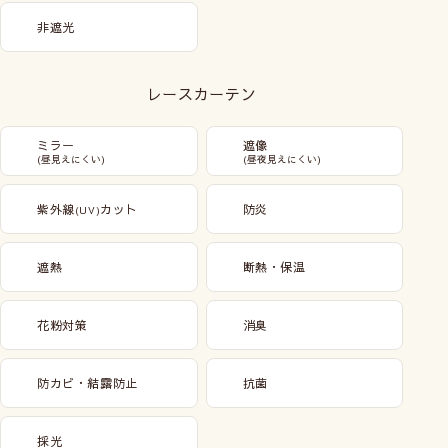
非遮光
レースカーテン
ミラー
遮像
(昼見えにくい)
(昼夜見えにくい)
紫外線
カット
防炎
(UV)
遮熱
断熱・保温
花粉対策
消臭
防カビ・結露防止
抗菌
採光