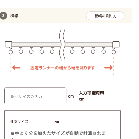
横幅
横幅の測り方
入力可能範囲
cm
cm
ラベル（ネーム）がついているものが消防法施行規
則に基づく防炎性能試験に合格した商品の証となり
ます。
注文サイズ
cm
当店の防炎カーテンは防炎ラベルを縫い付けて
お届けいたします
※ゆとり分を加えたサイズが自動で計算されま