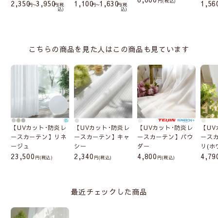
税込
2,350
3,950
1,100
1,630
1,56
〜
税
〜
税
込
込
こちらの商品を見た人はこの商品も見ています
【UVカット･防炎レ
【UVカット･防炎レ
【UVカット･防炎レ
【UV
ースカーテン】リネ
ースカーテン】キャ
ースカーテン】パウ
ース
ージュ
シー
ダー
リ(ホ
23,500
2,340
4,800
4,79
(税込)
(税込)
(税込)
最近チェックした商品