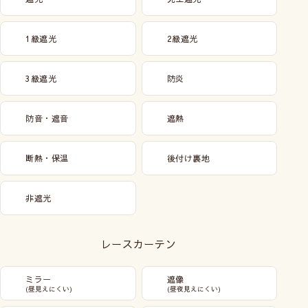
1級遮光
2級遮光
3級遮光
防炎
防音・遮音
遮熱
断熱・保温
後付け裏地
非遮光
レースカーテン
ミラー
遮像
(昼見えにくい)
(昼夜見えにくい)