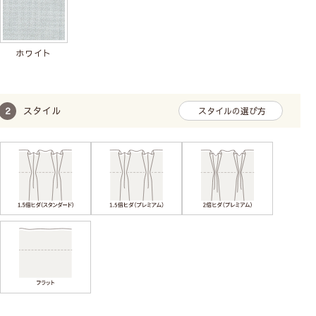
ミラーレースカーテンは特殊な光沢糸が織り込ま
れたカーテンで、鏡のように光を反射することで
ホワイト
日中は室内から外の景色が見えますが、外からは
室内が見えにくくなります。プライバシーを保護
しながら、外の景色も楽しみたい方におススメで
スタイル
スタイルの選び方
す。
防炎加工
まさかのときも安心の
付き！
燃えにくくなる加工により火が燃え広がるのを防ぎま
す。
ホテル・病院・映画館などの施設には防炎性能を
持つ防炎物品の使用、また高層マンションにお住まい
の場合にも防炎カーテンの使用が条例で義務づけられ
ています。