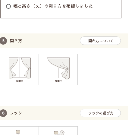
やや透け感あり／人の輪郭が見える
幅と高さ（丈）の測り方を確認しました
Class３
ほぼ透け感なし／わずかに人の気配を感じる
開き方
開き方について
Class４
透け感はない／部屋に人が居るのがわからない
※レースカーテンに10cm近く接近すると、透け感のない
レースでもぼんやりとシルエットがわかる場合がありま
す。
フック
フックの選び方