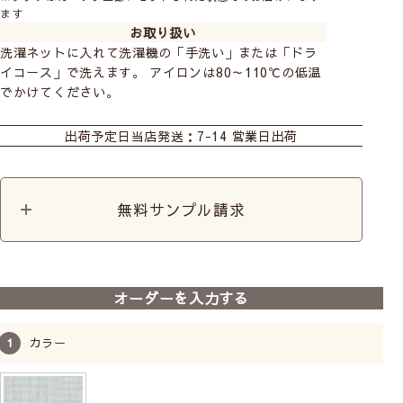
ます
お取り扱い
洗濯ネットに入れて洗濯機の「手洗い」または「ドラ
イコース」で洗えます。 アイロンは80～110℃の低温
でかけてください。
カーテン
カーテンレースセット
シェード
+オールワン
出荷予定日
当店発送：7-14 営業日出荷
ダブルシェード(シン
ダブルシェード(ナチ
ダブルシェード(おし
プル無地)
ュラル生地)
ゃれなデザイン生地)
外から見た様子
無料サンプル請求
シェード幕体
カフェ
カット生地
オーダーを入力する
カラー