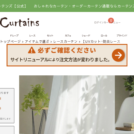
公式】
おしゃれなカーテン・オーダーカーテン通販ならカーテンズ【公式
0
ドレープ
レース
セット
カフェ
シェード
ロール
ブラインド
トップページ
アイテムで選ぶ
レースカーテン
【UVカット･防炎レースカーテ