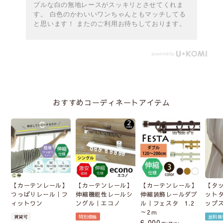
プルな白の無地レースがスッキリとさせてくれま
す。 白色のかわいいワンちゃんともマッチしてる
と思います！ またのご利用お待ちしております。
おすすめコーディネートアイテム
【カーテンレール】
【カーテンレール】
【カーテンレール】
【タ
つっぱりレール｜フ
伸縮機能性レールシ
伸縮装飾レールダブ
ット
ィットワン
ングル｜エコノ
ル｜フェスタ 1.2
ップ
～2ｍ
賃貸可
特別価格
送料無
6,000