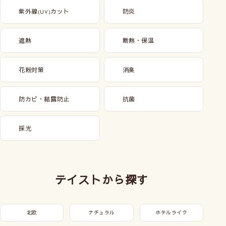
紫外線
カット
防炎
(UV)
遮熱
断熱・保温
花粉対策
消臭
防カビ・結露防止
抗菌
採光
テイストから探す
北欧
ナチュラル
ホテルライク