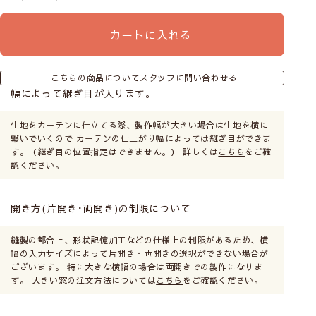
カートに入れる
こちらの商品についてスタッフに問い合わせる
幅によって継ぎ目が入ります。
生地をカーテンに仕立てる際、製作幅が大きい場合は生地を横に
繋いでいくので カーテンの仕上がり幅によっては継ぎ目ができま
す。（継ぎ目の位置指定はできません。） 詳しくは
こちら
をご確
認ください。
開き方(片開き･両開き)の制限について
縫製の都合上、形状記憶加工などの仕様上の制限があるため、横
幅の入力サイズによって片開き・両開きの選択ができない場合が
ございます。 特に大きな横幅の場合は両開きでの製作になりま
す。 大きい窓の注文方法については
こちら
をご確認ください。