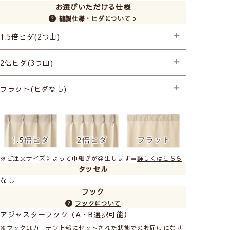
お選びいただける仕様
縫製仕様・ヒダについて >
1.5倍ヒダ(2つ山)
├スタンダード縫製
2倍ヒダ(3つ山)
├プレミアム縫製+形状記憶
├プレミアム縫製+形状記憶
フラット(ヒダなし)
ウォッシャブルなので自宅の洗濯機で洗えるのでお手入
れ簡単です。
├スタンダード縫製
ミラー加工で日中外からの気になる視線を防
ぎます
※ご注文サイズによって巾継ぎが発生します⇒
詳しくはこちら
タッセル
なし
中から見た様子
フック
フックについて
アジャスターフック（A・B選択可能）
※フックはカーテン上部にセットされた状態でのお届けになり