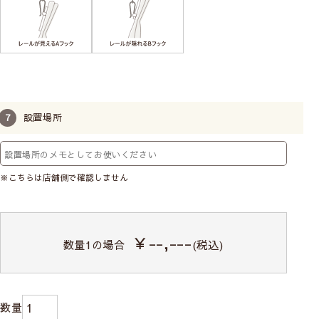
設置場所
※こちらは店舗側で確認しません
￥--,---
数量
1
の場合
(税込)