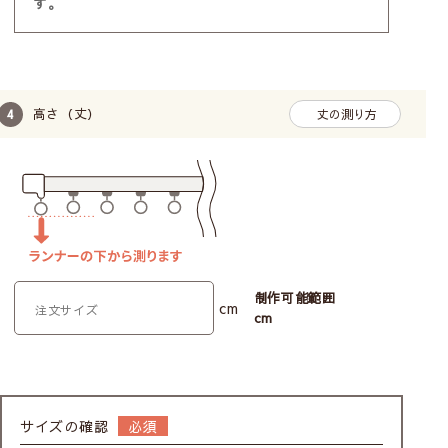
す。
レースカーテンの透け感の比較
高さ（丈）
丈の測り方
制作可能範囲
cm
Class１
cm
透け感あり／人の表情や人の動作がわかる
Class２
サイズの確認