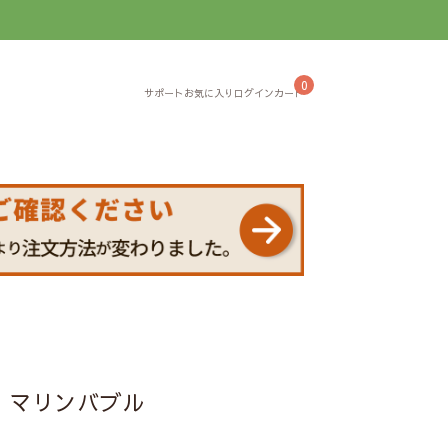
】
0
】マリンバブル