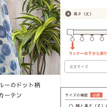
高さ（丈）
ルーのドット柄
カーテン
サイズの確認
幅と高さ（丈）