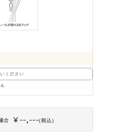
せん
￥--,---
場合
(税込)