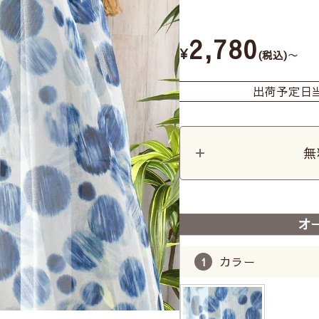
2,780
¥
〜
税込
出荷予定日
無
オ
カラー