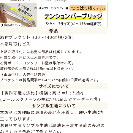
部品
取付ブラケット（30～140cm幅/2個）
木部用取付ビス
上記の取り付けに必要な部品は付属しています。
付属の取付用ビスは木部専用です。
石膏ボード、コンクリート壁は取付け不可。
取付部分の木部の幅は15mm以上必要です。
（正面付け、天井付け共通）
ブラケットは製品両端から4～7cm内側の位置が適当です。
サイズについて
【製作可能寸法比】横幅：高さ＝1：3以内
(ロールスクリーンの幅は140cmまでオーダー可能)
サンプル生地について
本製品は製作時に専用の裏地を圧着し、硬い生地に加
工しております。
お送りするサンプル生地は裏地を圧着する前の表地の
みですので予めご了承ください。