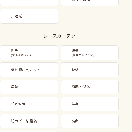
非遮光
レースカーテン
ミラー
遮像
(昼見えにくい)
(昼夜見えにくい)
紫外線
カット
防炎
(UV)
遮熱
断熱・保温
花粉対策
消臭
防カビ・結露防止
抗菌