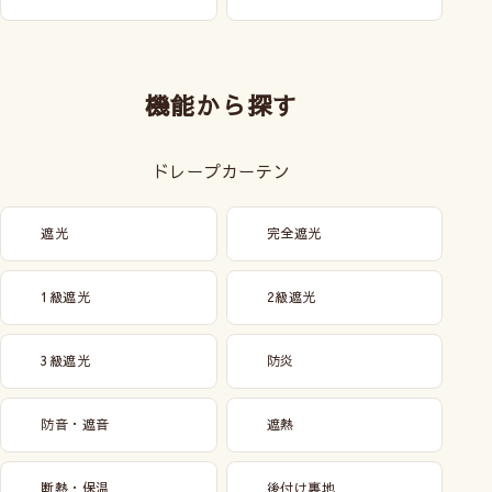
機能から探す
ドレープカーテン
遮光
完全遮光
1級遮光
2級遮光
3級遮光
防炎
防音・遮音
遮熱
断熱・保温
後付け裏地