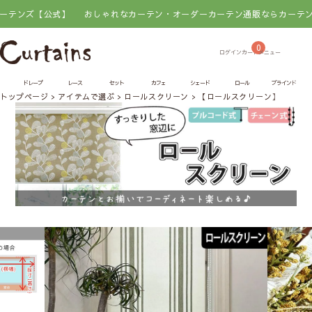
公式】
おしゃれなカーテン・オーダーカーテン通販ならカーテンズ【公式
0
ドレープ
レース
セット
カフェ
シェード
ロール
ブラインド
トップページ
アイテムで選ぶ
ロールスクリーン
【ロールスクリーン】オリー