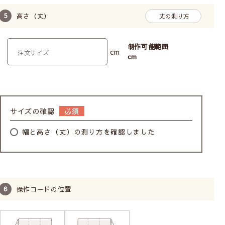
高さ（丈）
丈の測り方
制作可能範囲
cm
cm
シェードカーテンの操作コードの位置を左右どちらか
サイズの確認
お選びいただけます。お部屋の間取りや窓の位置に合
わせてご自由にお選びください。
幅と高さ（丈）の測り方を確認しました
特にご希望がない場合は右操作タイプで仕上げます。
取り付け方によってサイズが変わります
操作コードの位置
シェードカーテンは取付け方によって注文サイズが変わるの
でご注意ください。
・小窓の場合は窓枠の内側に取り付ける
天井付け