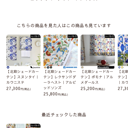
こちらの商品を見た人はこの商品も見ています
【北欧シェードカー
【北欧シェードカー
【北欧シェードカー
【北
テン】スヌンタイ｜
テン】レクサンドダ
テン】ポモナ｜アル
テン
カウニステ
ーラヘスト｜アルビ
メダールス
｜カ
27,300
ッドソンズ
25,200
27,3
(税込)
(税込)
25,800
(税込)
最近チェックした商品