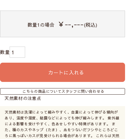
ので、窓枠が隠れるように
大きいサイズにします。光
漏れがなく、室内が見えま
￥--,---
数量
1
の場合
(税込)
せん。
カーテンレール付け
専用の金具でカーテンレー
ルに取付けます。製品幅は
カートに入れる
レールの幅から左右2cmず
つマイナスです。カーテン
こちらの商品についてスタッフに問い合わせる
レールの耐重量に注意して
天然素材の注意点
お選びください。
天然素材は洗濯によって縮みやすく、自重によって伸びる傾向が
あり、温度や湿度、結露などによっても伸び縮みします。 紫外線
による影響を受けやすく、色あせしやすい特徴があります。 ま
た、種のカスやネップ（たま）、糸をつないだフシやところどこ
ろに黒っぽいカスが見受けられる場合があります。 これらは天然
シェードの取付け方法