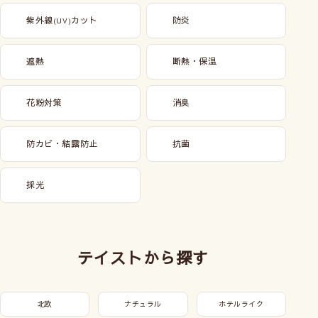
紫外線
カット
防炎
(UV)
遮熱
断熱・保温
花粉対策
消臭
防カビ・結露防止
抗菌
採光
テイストから探す
北欧
ナチュラル
ホテルライク