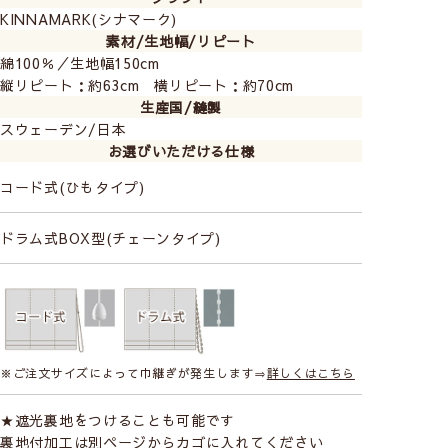
KINNAMARK(シナマーク)
素材/生地幅/リピート
綿100％／生地幅150cm
縦リピート：約63cm 横リピート：約70cm
生産国/縫製
スウェーデン/日本
お選びいただける仕様
コード式(ひもタイプ)
生き生きとした植物柄は、北欧デザインならではの温か
ドラム式BOX型(チェーンタイプ)
みを感じます。
お部屋のアクセントとなり明るい空間を演出してくれま
すよ。
※ご注文サイズによって巾継ぎが発生します⇒
詳しくはこちら
★遮光裏地をつけることも可能です
裏地付加工は別ページからカゴに入れてください