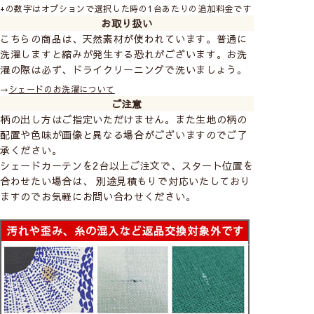
+の数字はオプションで選択した時の1台あたりの追加料金です
お取り扱い
こちらは
「メカ＋幕体」
の販売ページで
こちらの商品は、天然素材が使われています。普通に
洗濯しますと縮みが発生する恐れがございます。お洗
す。
幕体のみのご購入はこちら
濯の際は必ず、ドライクリーニングで洗いましょう。
→
シェードのお洗濯について
ご注意
柄の出し方はご指定いただけません。また生地の柄の
◆ シェードカーテンについて ◆
配置や色味が画像と異なる場合がございますのでご了
承ください。
シェードカーテンを2台以上ご注文で、スタート位置を
操作は2種類からお選びください
合わせたい場合は、 別途見積もりで対応いたしており
ますのでお気軽にお問い合わせください。
コード式
（ひもタイ
プ）
ドラム式
（チェーンタ