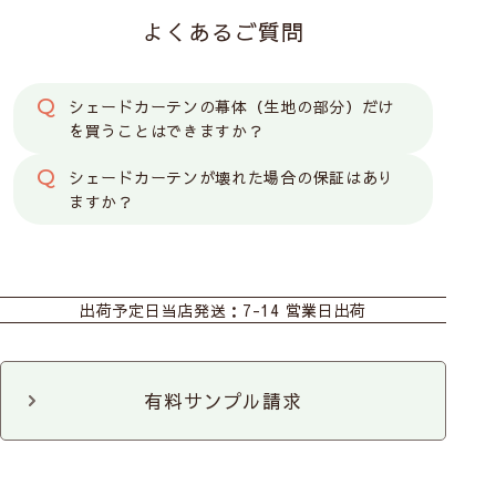
長い丈の場合、昇降に力が必要です。
よくあるご質問
広い幅の窓は昇降コードが切れるおそれがありお勧
めしません。
柄の位置（模様の出し方）は指定できません。
シェードカーテンの幕体（生地の部分）だけ
を買うことはできますか？
シングルシェード【ドラム式】
シェードカーテンが壊れた場合の保証はあり
ますか？
カーテン
シェード
シェード幕体
出荷予定日
当店発送：7-14 営業日出荷
カフェ
ファブリックパネル
ファブリックパネル
3枚セット
クッションカバー
ボールチェーン操作で昇降
有料サンプル請求
操作が軽い
広い幅の窓におすすめ
耐久性がある