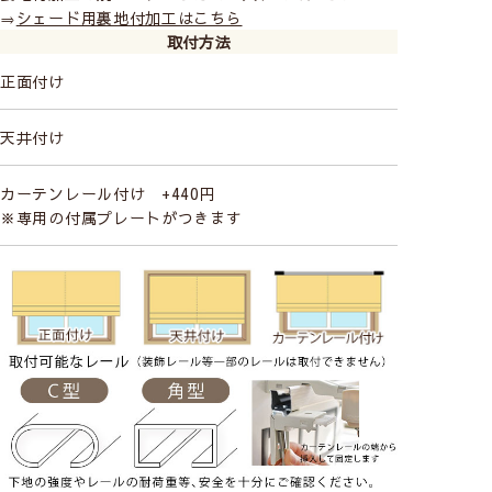
⇒
シェード用裏地付加工はこちら
取付方法
正面付け
天井付け
カーテンレール付け +440円
※専用の付属プレートがつきます
KINNAMARK
－シナマーク－
スウェーデン西武のKINA(シナ)で誕生したブラン
ド。スカンジナビアの生活に育まれたデザイン性
豊かなファブリックが特徴です。
KINNAMARKの商品をすべて見る