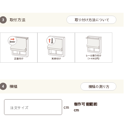
子どもの体重がかかるとコードのジョイント部分が外
取付方法
取り付け方法について
れます。外れても元に戻せます。
横幅
横幅の測り方
お子様の手に届かないように、チェーンをくるくると
制作可能範囲
cm
巻いて付属のクリップで留めておくことができます。
cm
操作位置はお部屋に合わせて