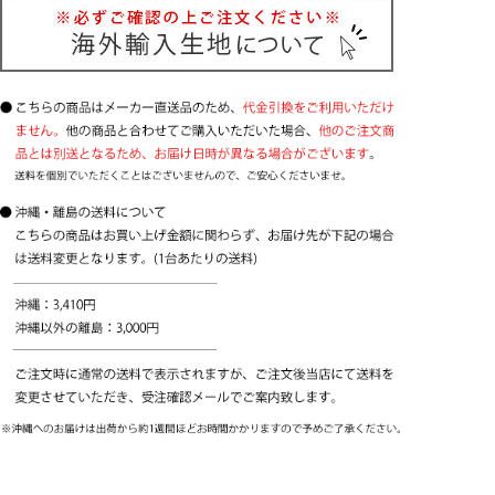
イプ）
シングルシェード【コード式】
コード(ひも)操作で昇降
お手頃価格
せまい幅の小窓におすすめ