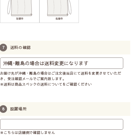
・リビングや寝室などの比較的大きめの窓なら光の漏れない
正面付け
がおすすめです。
カーテンレールにも取付けは可能ですが、レールに重さの負
荷がかかるのでご注意ください。（ドラム式は特に負荷が大
きいため不向きです）
必ずサイズの測り方をご一読ください。
送料の確認
天井付け
窓枠の内側に取付けます。
窓枠とシェード間に少し隙
お届け先が沖縄・離島の場合はご注文後当店にて送料を変更させていただ
間があきます。光を取りた
き、受注確認メールでご案内致します。
※送料は商品スペックの送料についてをご確認ください
いキッチンやトイレの小窓
に向いています。
設置場所
正面付け
※こちらは店舗側で確認しません
窓枠の外側の壁に取付ける