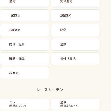
遮光
完全遮光
1級遮光
2級遮光
3級遮光
防炎
防音・遮音
遮熱
断熱・保温
後付け裏地
非遮光
レースカーテン
ミラー
遮像
(昼見えにくい)
(昼夜見えにくい)