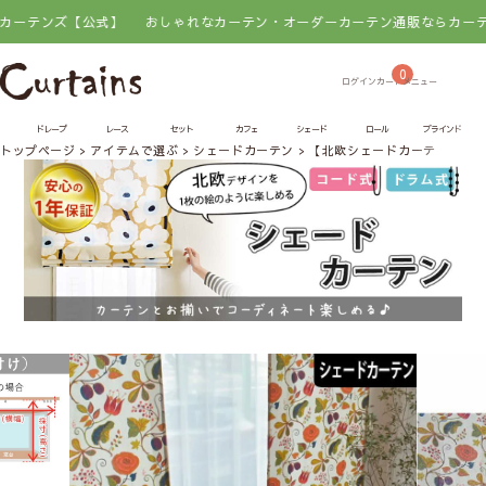
ンズ【公式】
おしゃれなカーテン・オーダーカーテン通販ならカーテンズ【
0
ドレープ
レース
セット
カフェ
シェード
ロール
ブラインド
トップページ
アイテムで選ぶ
シェードカーテン
【北欧シェードカーテン】カ