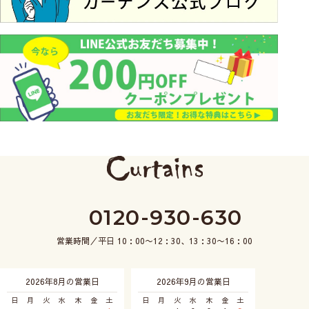
0120-930-630
営業時間／平日 10：00〜12：30、13：30〜16：00
2026年8月の営業日
2026年9月の営業日
日
月
火
水
木
金
土
日
月
火
水
木
金
土