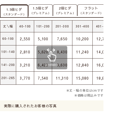
1.5倍ヒダ
2倍ヒダ
フラット
1.5倍ヒダ
（プレミアム）
（プレミアム）
（スタンダード）
（スタンダード）
丈＼幅
40-100
101-200
201-300
301-400
401-500
2,550
5,100
7,650
10,200
12,750
60-100
2,810
5,620
8,430
11,240
14,050
101-140
3,210
6,420
9,630
12,840
16,050
141-200
scrollable
3,770
7,540
11,310
15,080
18,850
201-265
※丈・幅の単位はcmです
※価格は税込みです
実際に購入されたお客様の写真