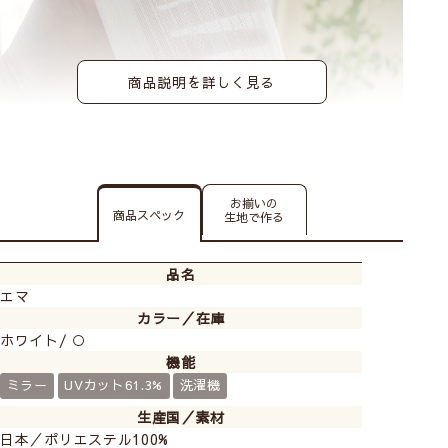
商品説明を詳しく見る
紫外線カット率61.3％のUVカットレースカーテン！
ミラー加工付きなので、日中の外からの視線を遮りま
お揃いの
す。
商品スペック
生地で作る
程よい透け感でお部屋に優しく光を取り入れてくれま
す。
品名
シンプルな縦ストライプ模様でどのお部屋にもお使いい
エマ
ただけます。
カラー／在庫
ウォッシャブルなので自宅の洗濯機で洗えてお手入れ簡
ホワイト/ ○
単です！
機能
ミラー
UVカット61.3%
洗濯機
生産国／素材
日本／ポリエステル100%