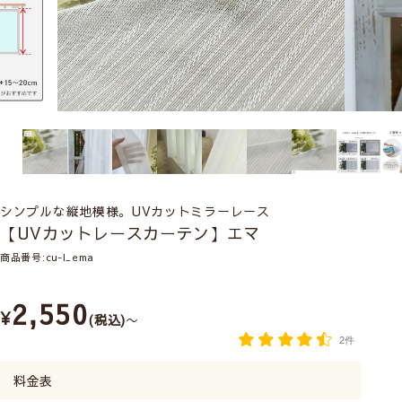
シンプルな縦地模様。UVカットミラーレース
【UVカットレースカーテン】エマ
商品番号
cu-l_ema
2,550
¥
税込
〜
2件
料金表