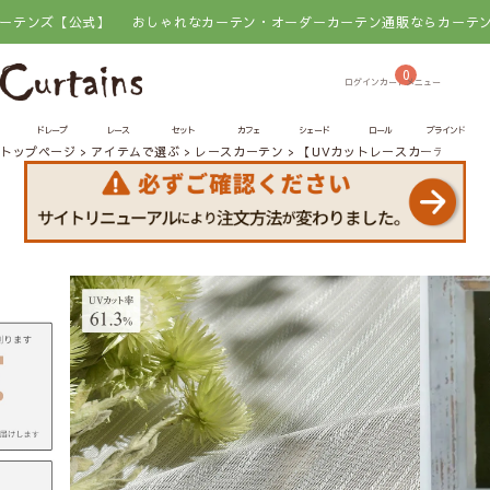
【公式】
おしゃれなカーテン・オーダーカーテン通販ならカーテンズ【公
0
ドレープ
レース
セット
カフェ
シェード
ロール
ブラインド
トップページ
アイテムで選ぶ
レースカーテン
【UVカットレースカーテン】エ