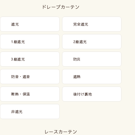
ドレープカーテン
遮光
完全遮光
1級遮光
2級遮光
3級遮光
防炎
防音・遮音
遮熱
断熱・保温
後付け裏地
非遮光
レースカーテン