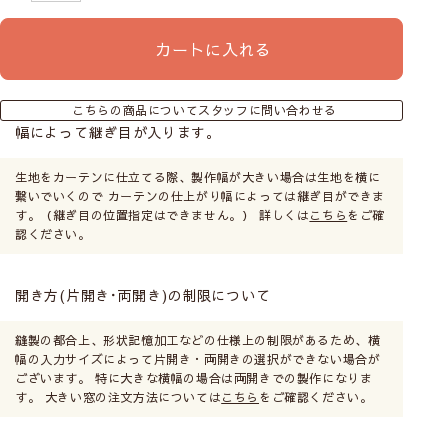
カートに入れる
こちらの商品についてスタッフに問い合わせる
幅によって継ぎ目が入ります。
生地をカーテンに仕立てる際、製作幅が大きい場合は生地を横に
繋いでいくので カーテンの仕上がり幅によっては継ぎ目ができま
す。（継ぎ目の位置指定はできません。） 詳しくは
こちら
をご確
認ください。
開き方(片開き･両開き)の制限について
縫製の都合上、形状記憶加工などの仕様上の制限があるため、横
幅の入力サイズによって片開き・両開きの選択ができない場合が
ございます。 特に大きな横幅の場合は両開きでの製作になりま
す。 大きい窓の注文方法については
こちら
をご確認ください。