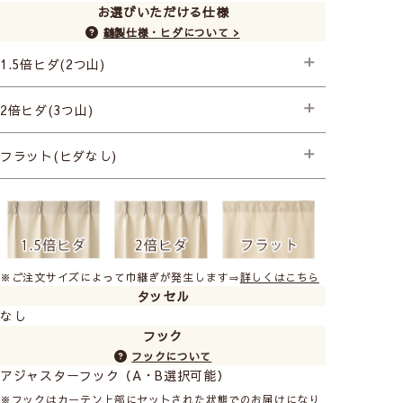
お選びいただける仕様
縫製仕様・ヒダについて >
1.5倍ヒダ(2つ山)
├スタンダード縫製
2倍ヒダ(3つ山)
├プレミアム縫製+形状記憶
├プレミアム縫製+形状記憶
フラット(ヒダなし)
├スタンダード縫製
※ご注文サイズによって巾継ぎが発生します⇒
詳しくはこちら
タッセル
なし
フック
フックについて
アジャスターフック（A・B選択可能）
※フックはカーテン上部にセットされた状態でのお届けになり