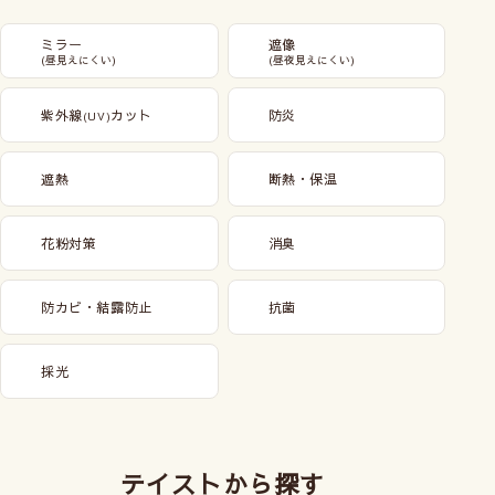
ミラー
遮像
(昼見えにくい)
(昼夜見えにくい)
紫外線
カット
防炎
(UV)
遮熱
断熱・保温
花粉対策
消臭
防カビ・結露防止
抗菌
採光
テイストから探す