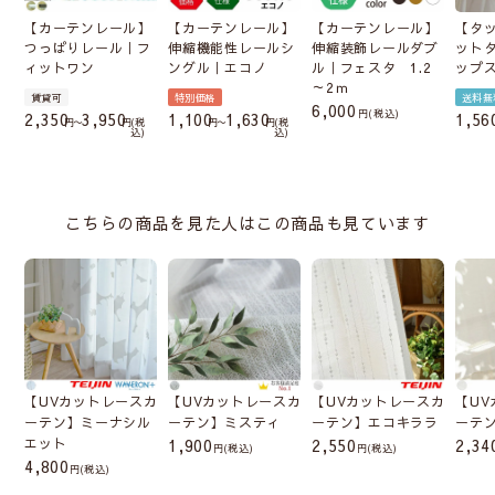
【カーテンレール】
【カーテンレール】
【カーテンレール】
【タ
つっぱりレール｜フ
伸縮機能性レールシ
伸縮装飾レールダブ
ット
ィットワン
ングル｜エコノ
ル｜フェスタ 1.2
ップ
～2ｍ
賃貸可
特別価格
送料無
6,000
税込
2,350
3,950
1,100
1,630
1,56
〜
税
〜
税
込
込
こちらの商品を見た人はこの商品も見ています
【UVカットレースカ
【UVカットレースカ
【UVカットレースカ
【U
ーテン】ミーナシル
ーテン】ミスティ
ーテン】エコキララ
ーテ
エット
1,900
2,550
2,34
(税込)
(税込)
4,800
(税込)