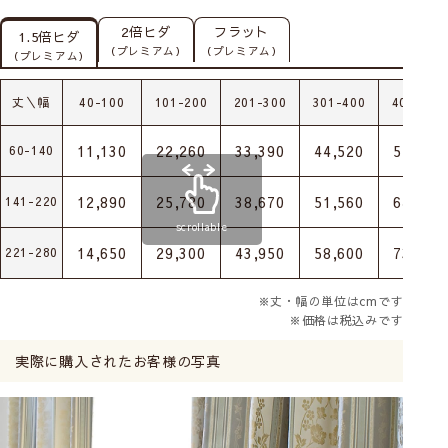
2倍ヒダ
フラット
1.5倍ヒダ
（プレミアム）
（プレミアム）
（プレミアム）
丈＼幅
40-100
101-200
201-300
301-400
401-500
11,130
22,260
33,390
44,520
55,650
60-140
12,890
25,780
38,670
51,560
64,450
141-220
scrollable
14,650
29,300
43,950
58,600
73,250
221-280
※丈・幅の単位はcmです
※価格は税込みです
実際に購入されたお客様の写真