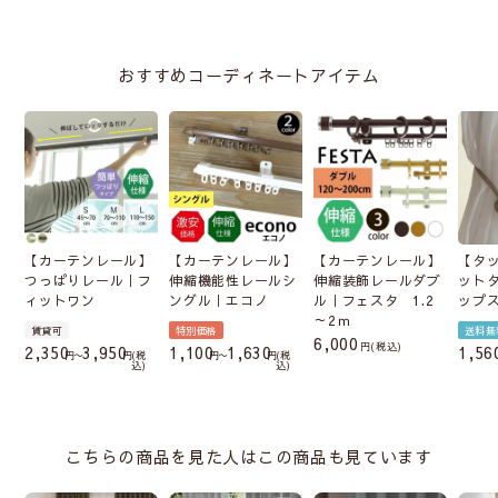
おすすめコーディネートアイテム
【カーテンレール】
【カーテンレール】
【カーテンレール】
【タ
つっぱりレール｜フ
伸縮機能性レールシ
伸縮装飾レールダブ
ット
ィットワン
ングル｜エコノ
ル｜フェスタ 1.2
ップ
～2ｍ
賃貸可
特別価格
送料無
6,000
税込
2,350
3,950
1,100
1,630
1,56
〜
税
〜
税
込
込
こちらの商品を見た人はこの商品も見ています