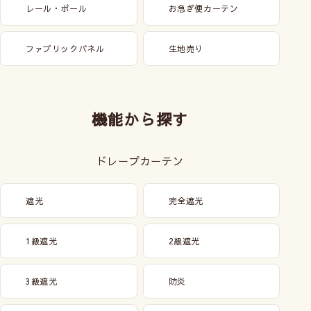
レール・ポール
お急ぎ便カーテン
ファブリックパネル
生地売り
機能から探す
ドレープカーテン
遮光
完全遮光
1級遮光
2級遮光
3級遮光
防炎