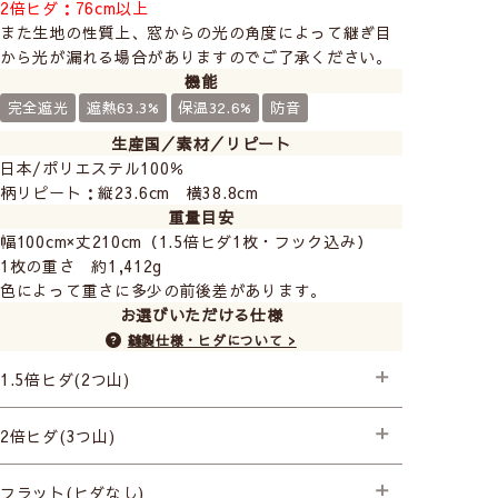
2倍ヒダ：76cm以上
また生地の性質上、窓からの光の角度によって継ぎ目
から光が漏れる場合がありますのでご了承ください。
機能
完全遮光
遮熱63.3%
保温32.6%
防音
生産国／素材／リピート
日本/ポリエステル100％
柄リピート：縦23.6cm 横38.8cm
重量目安
幅100cm×丈210cm（1.5倍ヒダ1枚・フック込み）
1枚の重さ 約1,412g
色によって重さに多少の前後差があります。
お選びいただける仕様
縫製仕様・ヒダについて >
1.5倍ヒダ(2つ山)
├プレミアム縫製+形状記憶
2倍ヒダ(3つ山)
├プレミアム縫製+形状記憶
フラット(ヒダなし)