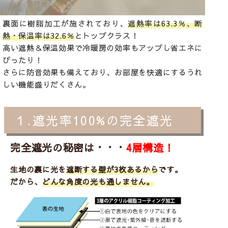
裏面に樹脂加工が施されており、
遮熱率は63.3％、断
熱・保温率は32.6％
とトップクラス！
高い遮熱＆保温効果で冷暖房の効率もアップし省エネに
ぴったり！
さらに防音効果も備えており、お部屋を快適にするうれ
しい機能盛りだくさん。
１.遮光率100%の完全遮光
完全遮光の秘密は・・・
4層構造！
生地の裏に光を
遮断する壁が3枚あるから
です。
だから、
どんな角度の光も通しません。