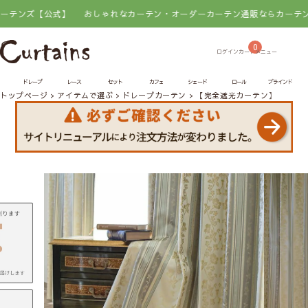
式】
おしゃれなカーテン・オーダーカーテン通販ならカーテンズ【公式】
0
ドレープ
レース
セット
カフェ
シェード
ロール
ブラインド
トップページ
アイテムで選ぶ
ドレープカーテン
【完全遮光カーテン】アラベ