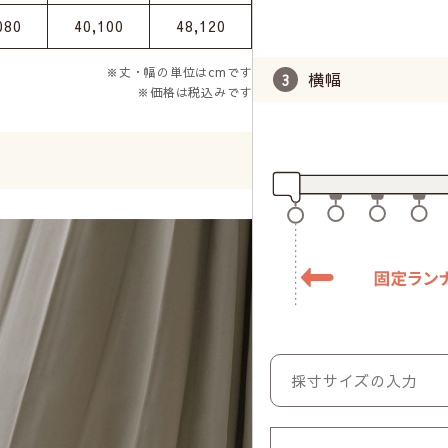
080
40,100
48,120
※丈・幅の単位はcmです
横幅
※価格は税込みです