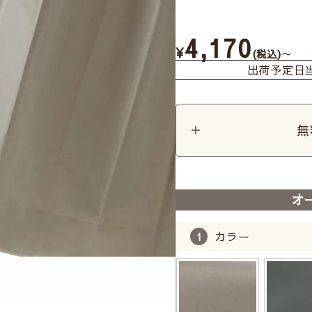
4,170
¥
〜
税込
出荷予定日
無
オ
カラー