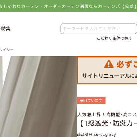
おしゃれなカーテン・オーダーカーテン通販ならカーテンズ【公式
レ特集
こだわり条件で探す
グレイシー
売れています
人気急上昇！高機能×高コ
【1級遮光･防炎カ
商品番号
cu-d_gracy