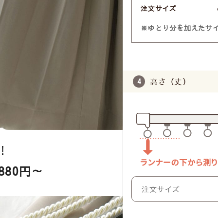
注文サイズ
※ゆとり分を加えたサ
高さ（丈）
！
,880円～