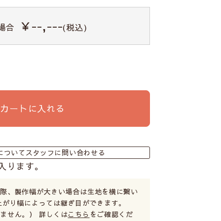
￥--,---
場合
(税込)
カートに入れる
についてスタッフに問い合わせる
入ります。
る際、製作幅が大きい場合は生地を横に繋い
上がり幅によっては継ぎ目ができます。
ません。） 詳しくは
こちら
をご確認くだ