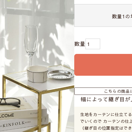
数量
1
の
こちらの商品
幅によって継ぎ目が
生地をカーテンに仕立て
でいくので カーテンの仕
（継ぎ目の位置指定はでき