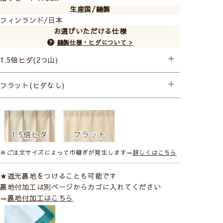
生産国/縫製
フィンランド/日本
お選びいただける仕様
縫製仕様・ヒダについて >
1.5倍ヒダ(2つ山)
├プレミアム縫製
フラット(ヒダなし)
├プレミアム縫製
※ご注文サイズによって巾継ぎが発生します⇒
詳しくはこちら
★遮光裏地をつけることも可能です
裏地付加工は別ページからカゴに入れてください
⇒
裏地付加工はこちら