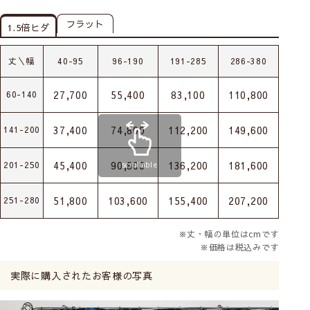
フラット
1.5倍ヒダ
丈＼幅
40-95
96-190
191-285
286-380
381
27,700
55,400
83,100
110,800
138
60-140
37,400
74,800
112,200
149,600
187
141-200
45,400
90,800
136,200
181,600
227
201-250
scrollable
51,800
103,600
155,400
207,200
259
251-280
※丈・幅の単位はcmです
※価格は税込みです
実際に購入されたお客様の写真