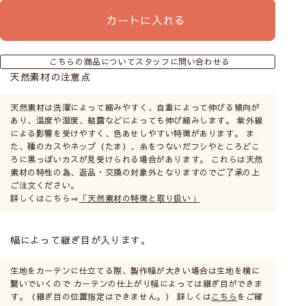
カートに入れる
こちらの商品についてスタッフに問い合わせる
天然素材の注意点
天然素材は洗濯によって縮みやすく、自重によって伸びる傾向が
あり、温度や湿度、結露などによっても伸び縮みします。 紫外線
による影響を受けやすく、色あせしやすい特徴があります。 ま
た、種のカスやネップ（たま）、糸をつないだフシやところどこ
ろに黒っぽいカスが見受けられる場合があります。 これらは天然
素材の特性の為、返品・交換の対象外となりますのでご了承の上
ご注文ください。
詳しくはこちら⇒
「天然素材の特徴と取り扱い」
幅によって継ぎ目が入ります。
生地をカーテンに仕立てる際、製作幅が大きい場合は生地を横に
繋いでいくので カーテンの仕上がり幅によっては継ぎ目ができま
す。（継ぎ目の位置指定はできません。） 詳しくは
こちら
をご確