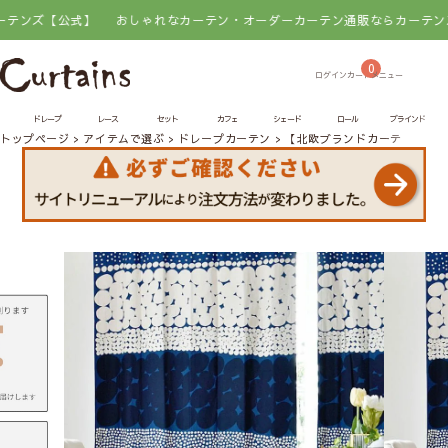
式】
おしゃれなカーテン・オーダーカーテン通販ならカーテンズ【公式】
0
ドレープ
レース
セット
カフェ
シェード
ロール
ブラインド
トップページ
アイテムで選ぶ
ドレープカーテン
【北欧ブランドカーテン】ユ