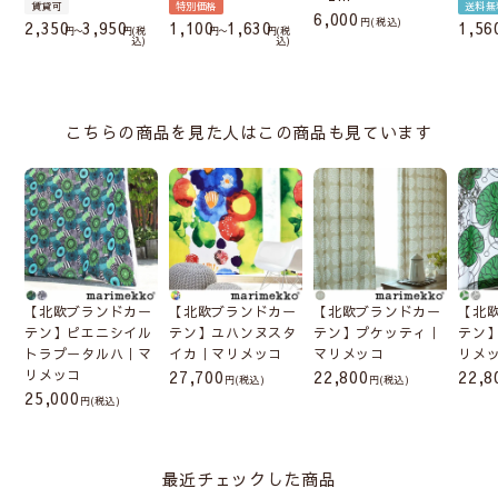
賃貸可
特別価格
送料無
6,000
税込
2,350
3,950
1,100
1,630
1,56
〜
税
〜
税
込
込
こちらの商品を見た人はこの商品も見ています
【北欧ブランドカー
【北欧ブランドカー
【北欧ブランドカー
【北
テン】ピエニシイル
テン】ユハンヌスタ
テン】プケッティ｜
テン
トラプータルハ｜マ
イカ｜マリメッコ
マリメッコ
リメ
リメッコ
27,700
22,800
22,8
(税込)
(税込)
25,000
(税込)
最近チェックした商品