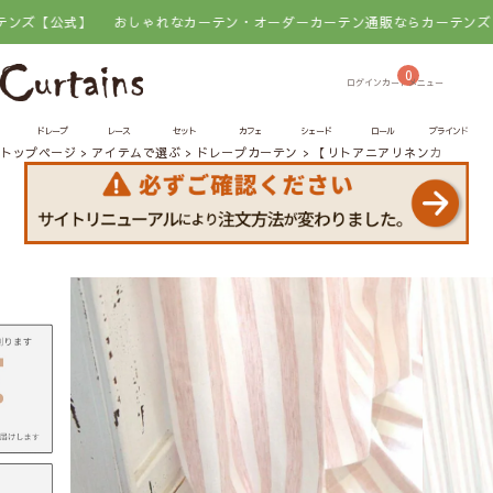
】
おしゃれなカーテン・オーダーカーテン通販ならカーテンズ【公式】
0
ドレープ
レース
セット
カフェ
シェード
ロール
ブラインド
トップページ
アイテムで選ぶ
ドレープカーテン
【リトアニアリネンカーテン】