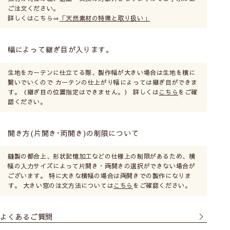
ご注文ください。
詳しくはこちら⇒
「天然素材の特徴と取り扱い」
幅によって継ぎ目が入ります。
生地をカーテンに仕立てる際、製作幅が大きい場合は生地を横に
繋いでいくので カーテンの仕上がり幅によっては継ぎ目ができま
す。（継ぎ目の位置指定はできません。） 詳しくは
こちら
をご確
認ください。
開き方(片開き･両開き)の制限について
縫製の都合上、形状記憶加工などの仕様上の制限があるため、横
幅の入力サイズによって片開き・両開きの選択ができない場合が
ございます。 特に大きな横幅の場合は両開きでの製作になりま
す。 大きい窓の注文方法については
こちら
をご確認ください。
よくあるご質問