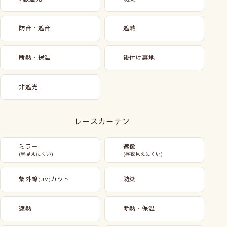
防音・遮音
遮熱
断熱・保温
後付け裏地
非遮光
レースカーテン
ミラー
遮像
(昼見えにくい)
(昼夜見えにくい)
紫外線
カット
防炎
(UV)
遮熱
断熱・保温