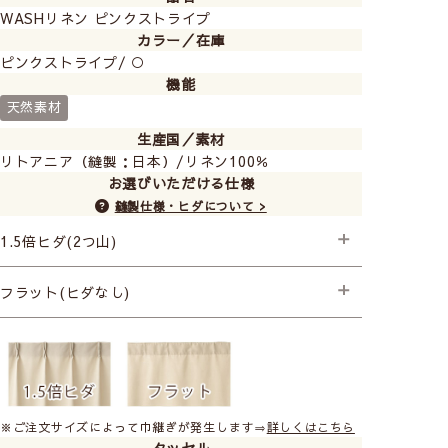
WASHリネン ピンクストライプ
カラー／在庫
ピンクストライプ/ ○
機能
天然素材
生産国／素材
リトアニア（縫製：日本）/リネン100％
お選びいただける仕様
縫製仕様・ヒダについて >
1.5倍ヒダ(2つ山)
├プレミアム縫製
フラット(ヒダなし)
├プレミアム縫製
※ご注文サイズによって巾継ぎが発生します⇒
詳しくはこちら