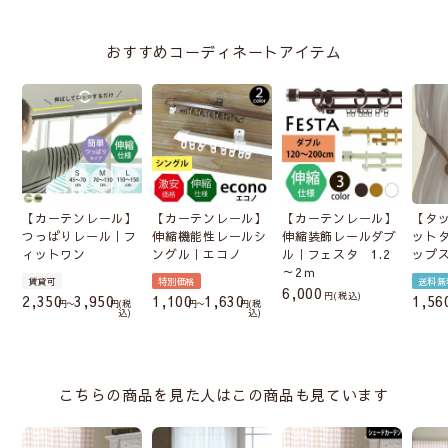
おすすめコーディネートアイテム
【カーテンレール】
【カーテンレール】
【カーテンレール】
【タ
つっぱりレール｜フ
伸縮機能性レールシ
伸縮装飾レールダブ
ット
ィットワン
ングル｜エコノ
ル｜フェスタ 1.2
ップ
～2ｍ
賃貸可
特別価格
送料無
6,000
税込
2,350
3,950
1,100
1,630
1,56
〜
税
〜
税
込
込
こちらの商品を見た人はこの商品も見ています