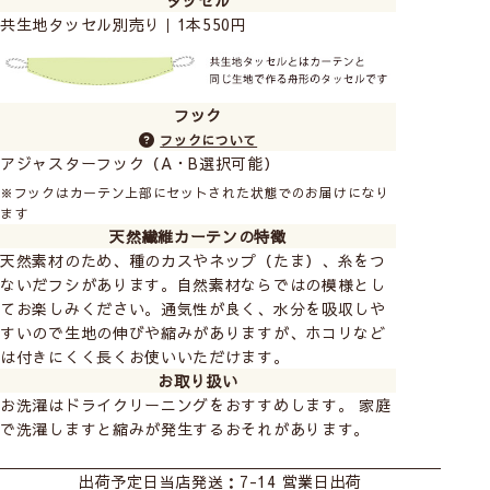
タッセル
共生地タッセル別売り｜1本550円
フック
フックについて
アジャスターフック（A・B選択可能）
※フックはカーテン上部にセットされた状態でのお届けになり
ます
天然繊維カーテンの特徴
天然素材のため、種のカスやネップ（たま）、糸をつ
ないだフシがあります。自然素材ならではの模様とし
てお楽しみください。通気性が良く、水分を吸収しや
すいので生地の伸びや縮みがありますが、ホコリなど
は付きにくく長くお使いいただけます。
お取り扱い
お洗濯はドライクリーニングをおすすめします。 家庭
で洗濯しますと縮みが発生するおそれがあります。
カーテン
シェード
カフェ
出荷予定日
当店発送：7-14 営業日出荷