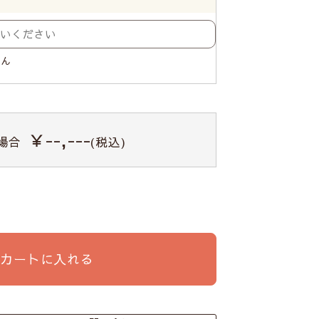
せん
￥--,---
場合
(税込)
カートに入れる