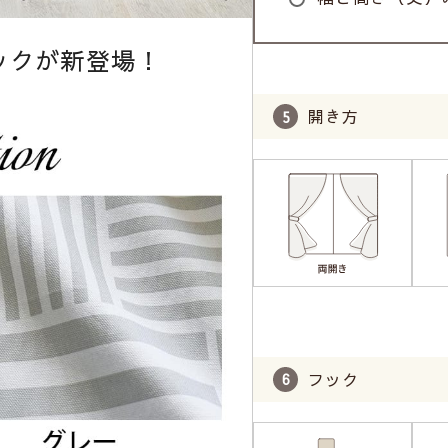
リックが新登場！
開き方
フック