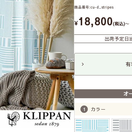
商品番号
cu-d_stripes
18,800
¥
〜
税込
出荷予定日
有
オ
カラー