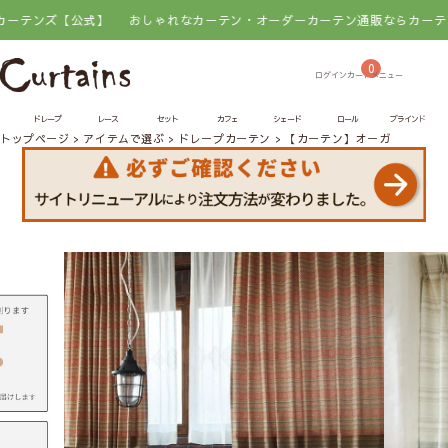
ンズ【公式】
おしゃれなカーテン・オーダーカーテン通販ならカーテンズ【
0
ドレープ
レース
セット
カフェ
シェード
ロール
ブラインド
トップページ
アイテムで選ぶ
ドレープカーテン
【カーテン】オーガ