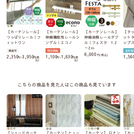
【カーテンレール】
【カーテンレール】
【カーテンレール】
【タ
つっぱりレール｜フ
伸縮機能性レールシ
伸縮装飾レールダブ
ット
ィットワン
ングル｜エコノ
ル｜フェスタ 1.2
ップ
～2ｍ
賃貸可
特別価格
送料無
6,000
税込
2,350
3,950
1,100
1,630
1,56
〜
税
〜
税
込
込
こちらの商品を見た人はこの商品も見ています
【シェードカーテ
【カーテン】ヒュー
【カーテン】 ロナン
【カ