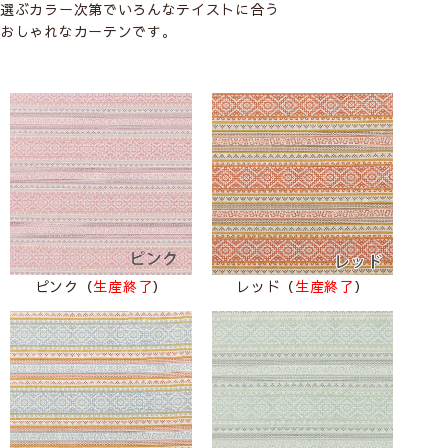
選ぶカラー次第でいろんなテイストに合う
おしゃれなカーテンです。
ピンク（
生産終了
）
レッド（
生産終了
）