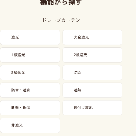
機能から探す
ドレープカーテン
遮光
完全遮光
1級遮光
2級遮光
3級遮光
防炎
防音・遮音
遮熱
断熱・保温
後付け裏地
非遮光