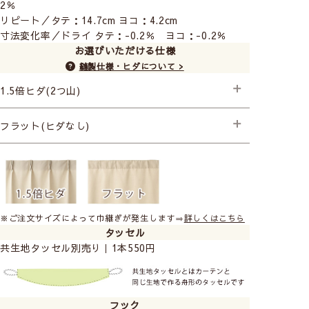
2％
リピート／タテ：14.7cm ヨコ：4.2cm
寸法変化率／ドライ タテ：-0.2％ ヨコ：-0.2％
お選びいただける仕様
縫製仕様・ヒダについて >
1.5倍ヒダ(2つ山)
├プレミアム縫製
フラット(ヒダなし)
├プレミアム縫製
※ご注文サイズによって巾継ぎが発生します⇒
詳しくはこちら
タッセル
共生地タッセル別売り｜1本550円
フック