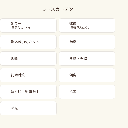
レースカーテン
ミラー
遮像
(昼見えにくい)
(昼夜見えにくい)
紫外線
カット
防炎
(UV)
遮熱
断熱・保温
花粉対策
消臭
防カビ・結露防止
抗菌
採光