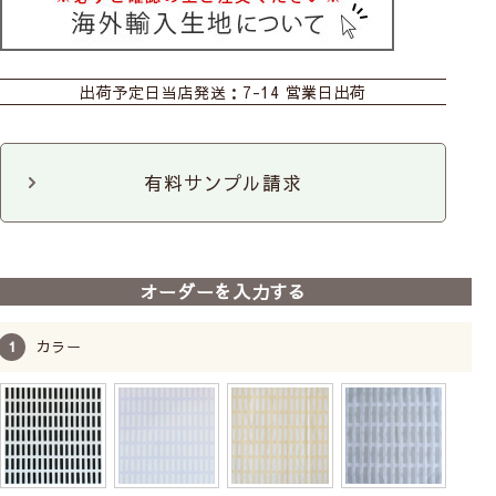
カーテン
シェード
ダブルシェード
出荷予定日
当店発送：7-14 営業日出荷
ロールスクリーン
カフェ
のれん
クッションカバー
ファブリックパネル
ファブリックパネル
3枚セット
有料サンプル請求
トレー
コースター
ポットホルダー
トートバッグ
ポーチ
オーダーを入力する
カラー