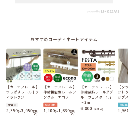
おすすめコーディネートアイテム
【カーテンレール】
【カーテンレール】
【カーテンレール】
【タ
つっぱりレール｜フ
伸縮機能性レールシ
伸縮装飾レールダブ
ット
ィットワン
ングル｜エコノ
ル｜フェスタ 1.2
ップ
～2ｍ
賃貸可
特別価格
送料無
6,000
税込
2,350
3,950
1,100
1,630
1,56
〜
税
〜
税
込
込