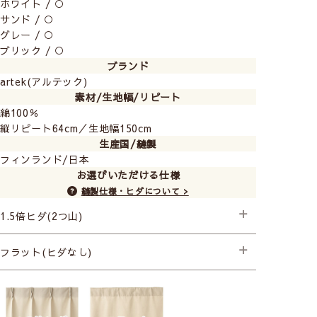
ホワイト / ○
サンド / ○
グレー / ○
ブリック / ○
ブランド
artek(アルテック)
素材/生地幅/リピート
綿100％
縦リピート64cm／生地幅150cm
生産国/縫製
フィンランド/日本
お選びいただける仕様
縫製仕様・ヒダについて >
1.5倍ヒダ(2つ山)
├プレミアム縫製
フラット(ヒダなし)
├プレミアム縫製