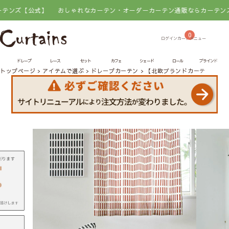
式】
おしゃれなカーテン・オーダーカーテン通販ならカーテンズ【公式】
0
ドレープ
レース
セット
カフェ
シェード
ロール
ブラインド
トップページ
アイテムで選ぶ
ドレープカーテン
【北欧ブランドカーテン】シ