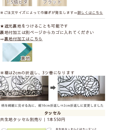
※ご注文サイズによって巾継ぎが発生します⇒
詳しくはこちら
★遮光裏地をつけることも可能です
裏地付加工は別ページからカゴに入れてください
⇒
裏地付加工はこちら
※裾は2cmの折返し、3ツ巻になります
タッセル
共生地タッセル別売り｜1本550円