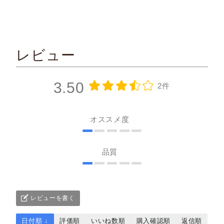
レビュー
3.50
2件
オススメ度
品質
レビューを書く
日付順 ↓
評価順
いいね数順
購入確認順
返信順