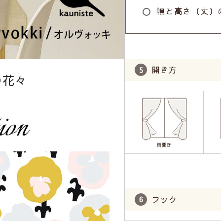
幅と高さ（丈）
開き方
の花々
フック