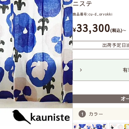
ニステ
商品番号
cu-d_orvokki
33,300
¥
〜
税込
出荷予定日
有
オ
カラー