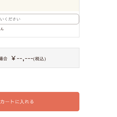
せん
￥--,---
場合
(税込)
カートに入れる