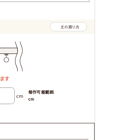
丈の測り方
制作可能範囲
cm
cm