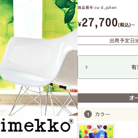
商品番号
cu-d_juhan
27,700
¥
〜
税込
出荷予定日
有
オ
カラー