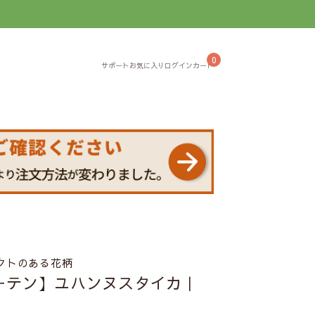
】
0
クトのある花柄
ーテン】ユハンヌスタイカ｜