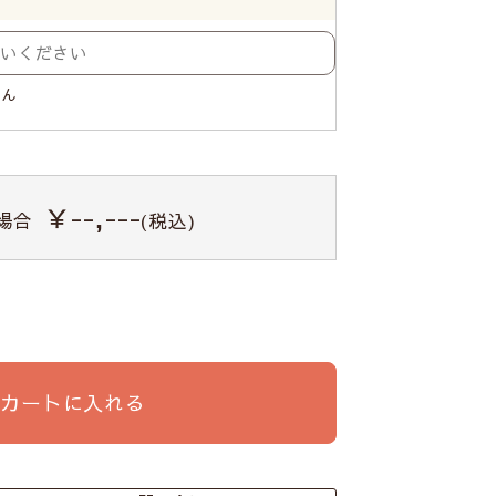
せん
￥--,---
場合
(税込)
カートに入れる