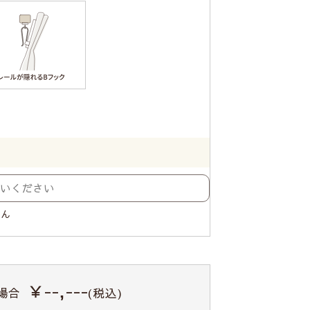
せん
￥--,---
場合
(税込)