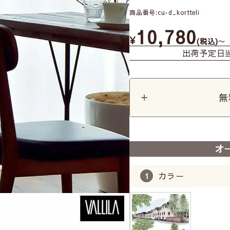
商品番号
cu-d_kortteli
10,780
¥
〜
税込
出荷予定日
無
オ
カラー