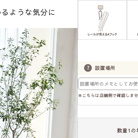
いるような気分に
設置場所
※こちらは店舗側で確認しま
数量
1
の