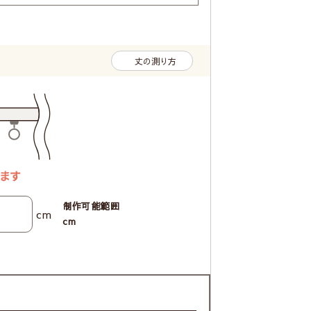
丈の測り方
制作可能範囲
cm
cm