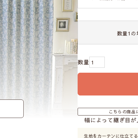
数量
1
の
こちらの商品
幅によって継ぎ目が
生地をカーテンに仕立て