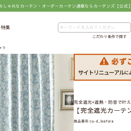
おしゃれなカーテン・オーダーカーテン通販ならカーテンズ【公式
レ特集
こだわり条件で探す
ォラ
完全遮光×遮熱・防音で叶
【完全遮光カーテ
商品番号
cu-d_leafora