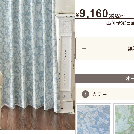
9,160
¥
〜
税込
出荷予定日
無
オ
カラー