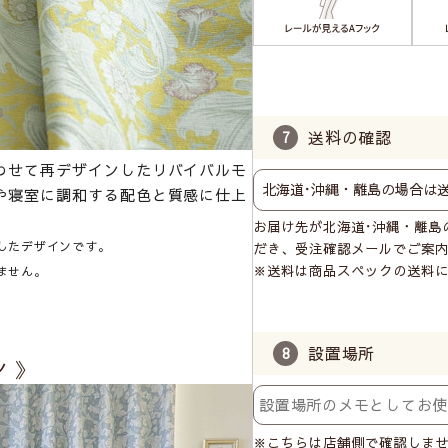
送料の確認
わせて再デザインしたリバイバルモ
や寝室に調和する配色と質感に仕上
お届け先が北海道･沖縄・離島
したデザインです。
だき、受注確認メールでご案
※送料は商品スペックの送料
ません。
設置場所
 》
※こちらは店舗側で確認しま