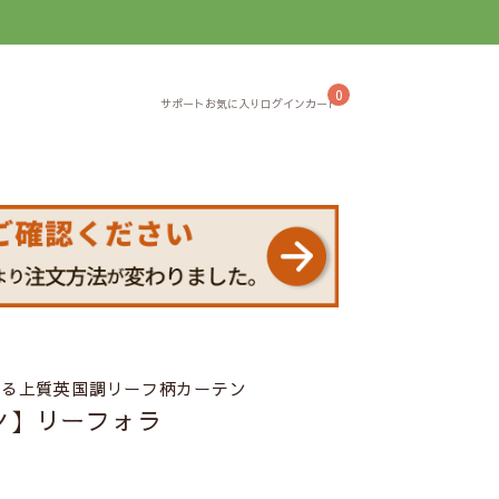
】
0
える上質英国調リーフ柄カーテン
ン】リーフォラ