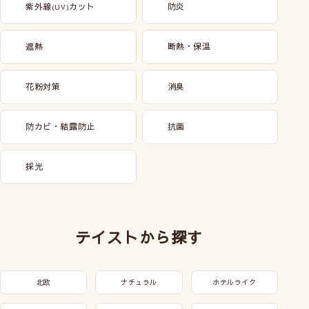
紫外線
カット
防炎
(UV)
遮熱
断熱・保温
花粉対策
消臭
防カビ・結露防止
抗菌
採光
テイストから探す
北欧
ナチュラル
ホテルライク