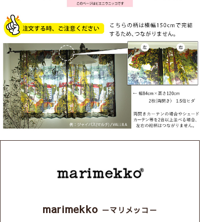
marimekko
－マリメッコ－