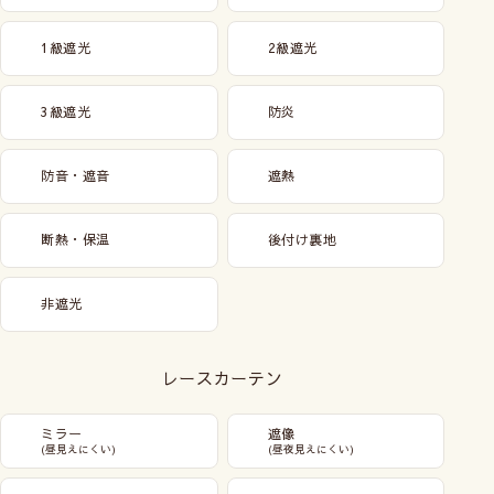
1級遮光
2級遮光
3級遮光
防炎
防音・遮音
遮熱
断熱・保温
後付け裏地
非遮光
レースカーテン
ミラー
遮像
(昼見えにくい)
(昼夜見えにくい)