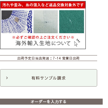
おすすめ商品
カーテン
カーテン
カーテン
(レッド･ブルー)
(ベージュホワイト)
(他6色)
出荷予定日
当店発送：7-14 営業日出荷
シェード
ダブルシェード
シェード幕体
ロールスクリーン
カフェ
カフェ
有料サンプル請求
(レッド･ブルー)
(その他9色)
前
次
のれん
マルチクロス
タペストリー
へ
へ
ファブリックパネル
ファブリックパネル
【北欧ブランドカーテン】
【北欧ブランドカーテン】
【北欧ブラン
3枚セット
オーダーを入力する
ピエニウニッコA(2色)｜マ
ピエニウニッコB(6色)｜マ
ピエニウニッコ
リメッコ
リメッコ
ホワイト)｜マ