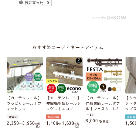
役に立った
0
おすすめコーディネートアイテム
【カーテンレール】
【カーテンレール】
【カーテンレール】
【タ
つっぱりレール｜フ
伸縮機能性レールシ
伸縮装飾レールダブ
ット
ィットワン
ングル｜エコノ
ル｜フェスタ 1.2
ップ
～2ｍ
賃貸可
特別価格
送料無
6,000
税込
2,350
3,950
1,100
1,630
1,56
〜
税
〜
税
込
込