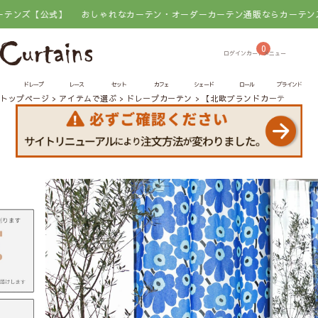
式】
おしゃれなカーテン・オーダーカーテン通販ならカーテンズ【公式】
0
ドレープ
レース
セット
カフェ
シェード
ロール
ブラインド
トップページ
アイテムで選ぶ
ドレープカーテン
【北欧ブランドカーテン】ピエ