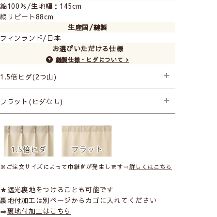
綿100％/生地幅：145cm
縦リピート88cm
生産国/縫製
フィンランド/日本
お選びいただける仕様
縫製仕様・ヒダについて >
1.5倍ヒダ(2つ山)
├プレミアム縫製
フラット(ヒダなし)
├プレミアム縫製
※ご注文サイズによって巾継ぎが発生します⇒
詳しくはこちら
★遮光裏地をつけることも可能です
裏地付加工は別ページからカゴに入れてください
⇒
裏地付加工はこちら