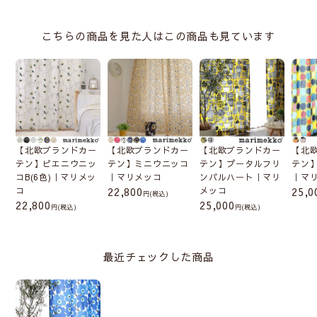
こちらの商品を見た人はこの商品も見ています
【北欧ブランドカー
【北欧ブランドカー
【北欧ブランドカー
【北
テン】ピエニウニッ
テン】ミニウニッコ
テン】プータルフリ
テン
コB(6色)｜マリメッ
｜マリメッコ
ンパルハート｜マリ
｜マ
コ
22,800
メッコ
25,0
(税込)
22,800
25,000
(税込)
(税込)
最近チェックした商品