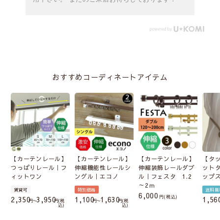
おすすめコーディネートアイテム
【カーテンレール】
【カーテンレール】
【カーテンレール】
【タ
つっぱりレール｜フ
伸縮機能性レールシ
伸縮装飾レールダブ
ット
ィットワン
ングル｜エコノ
ル｜フェスタ 1.2
ップ
～2ｍ
賃貸可
特別価格
送料無
6,000
税込
2,350
3,950
1,100
1,630
1,56
〜
税
〜
税
込
込