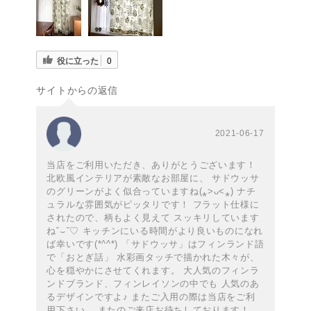
役に立った
0
サイトからの返信
2021-06-17
当店をご利用いただき、ありがとうございます！
北欧風インテリアが素敵なお部屋に、 サドウッサ
のグリーンがよく似合っていますね(⁎˃ᴗ˂⁎) ナチ
ュラルな雰囲気がピッタリです！ フラット仕様に
されたので、柄もよく見えて スッキリしています
ね˘⌣˘♡ キッチンにいる時間がより良いものになれ
ば幸いです(*^^*) 「サドウッサ」はフィンランド語
で「おとぎ話」 水彩画タッチで描かれた木々が、
心を穏やかにさせてくれます。 大人気のフィンラ
ンドブランド、フィンレイソンの中でも 人気のあ
るデザインですよ♪ またご入用の際は当店をご利
用下さい。 またのご来店お待ちしております！