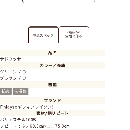
お気に入りのスペースに
東京都 A様より
お揃いの
商品スペック
生地で作る
私が過ごす時間が長いキッチンから見える景色が心
地よくなるように、と、このカーテンを選びまし
た。
品名
柄がよく見えようにフラットカーテンにしたのです
サドウッサ
が大正解です。
カラー／在庫
お気に入りのスペースになりました。
グリーン / ○
ブラウン / ○
※フラット 幅198cm×丈246cm1枚、幅187cm×丈
機能
129cm 1枚
防炎
洗濯機
ブランド
Finlayson(フィンレイソン)
お客様の声
素材/柄リピート
ポリエステル100%
リピート：タテ60.5cm×ヨコ75.0cm