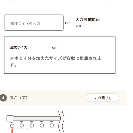
窓やレールのサイズや形状が珍しい型だったよう
で、私共では採寸違いや仕上 げ寸ポイント等要所に
気がつかづ残念なことになっていたかもしれませ
入力可能範囲
ん。
cm
cm
生地はもちろん気にいったものを選ばせて頂きまし
たが、出来上がりが正にぴ ったりで(フックのｱｼﾞｬｽ
ﾀ位置まで!)取り付け後感動しました!
注文サイズ
cm
引っ越し前に配達してもらい、すっきりてキレイな
※ゆとり分を加えたサイズが自動で計算されま
空間で写真撮れてよかった です♪
す。
またの機会がありましたらどうぞよろしく お願いい
たします。
※1.5倍ヒダをご購入いただきました
▼一緒にご購入いただきました商品
高さ（丈）
丈の測り方
【UVカット･防炎･ボイルレースカーテン】キラリカ
ラー｜1.5倍ヒダ｜グリーン