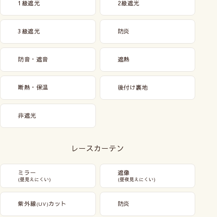
1級遮光
2級遮光
3級遮光
防炎
防音・遮音
遮熱
断熱・保温
後付け裏地
非遮光
レースカーテン
ミラー
遮像
(昼見えにくい)
(昼夜見えにくい)
紫外線
カット
防炎
(UV)