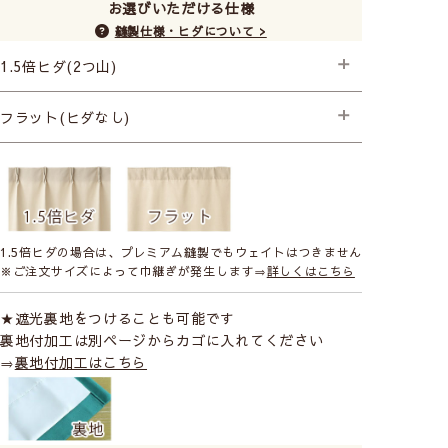
お選びいただける仕様
縫製仕様・ヒダについて >
1.5倍ヒダ(2つ山)
├プレミアム縫製+形状記憶
フラット(ヒダなし)
├プレミアム縫製
1.5倍ヒダの場合は、プレミアム縫製でもウェイトはつきません
※ご注文サイズによって巾継ぎが発生します⇒
詳しくはこちら
★遮光裏地をつけることも可能です
裏地付加工は別ページからカゴに入れてください
⇒
裏地付加工はこちら
毎日気持ちよく過ごせてます。
大阪府 K様より
前回リビングとキッチンのカーテンを色々購入して