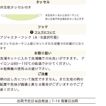
タッセル
とても良かったので、2回目の購入です。
共生地タッセル付き
今回は和室の障子を取り外してリネンコットンのカ
ーテンに、そして主人の部屋のカーテンをサドウッ
サのカーテンにしました。
レースはどちらもざっくりのレースでフラットにし
フック
ました。
フックについて
自分で窓枠の内側に取り付けたレールなので間隔が
アジャスターフック（A・B選択可能）
狭いのでレースをフラットにして引っかからなくな
※フックはカーテン上部にセットされた状態でのお届けになり
って良かったです。
ます
主人の部屋のサドウッサのカーテンも遮光はないの
お取り扱い
でお昼間は明るくて柄もとても綺麗で気に入ってる
洗濯ネットに入れて洗濯機での水洗いができます。 ア
ようです。
イロンは80～110℃の低温でかけてください。
丈も幅もピッタリ思った通りで縫製も梱包もとても
※乾燥機の使用はお避け下さい。
丁寧なのでまた機会があったらお願いしたいです。
ご注意
お気に入りのカーテンにして毎日気持ちよく過ごせ
柄の出し方について指定できません。また生地の柄の
てます。
配置や色味が画像と異なる場合がございますのでご了
良かったです。
承ください。
カーテン
シェード
カフェ
※1.5倍ヒダ 幅83cm×丈80cm 2枚
出荷予定日
当店発送：7-14 営業日出荷
一緒にお買い上げいただきましたレース
ざっくり