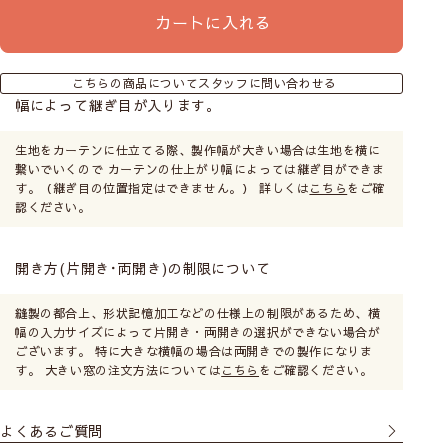
カートに入れる
こちらの商品についてスタッフに問い合わせる
幅によって継ぎ目が入ります。
生地をカーテンに仕立てる際、製作幅が大きい場合は生地を横に
繋いでいくので カーテンの仕上がり幅によっては継ぎ目ができま
す。（継ぎ目の位置指定はできません。） 詳しくは
こちら
をご確
認ください。
開き方(片開き･両開き)の制限について
縫製の都合上、形状記憶加工などの仕様上の制限があるため、横
幅の入力サイズによって片開き・両開きの選択ができない場合が
ございます。 特に大きな横幅の場合は両開きでの製作になりま
す。 大きい窓の注文方法については
こちら
をご確認ください。
よくあるご質問