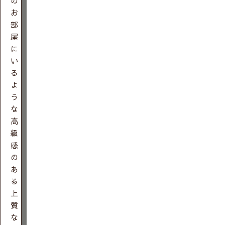
の
お
部
屋
に
い
る
よ
う
な
高
級
感
の
あ
る
上
質
な