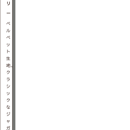
リ
－
ベ
ル
ベ
ッ
ト
生
地、
ク
ラ
シ
ッ
ク
な
ジ
ャ
ガ