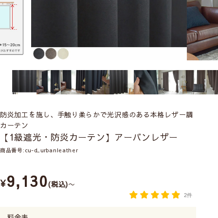
防炎加工を施し、手触り柔らかで光沢感のある本格レザー調
カーテン
【1級遮光・防炎カーテン】アーバンレザー
商品番号
cu-d_urbanleather
9,130
¥
税込
〜
2件
料金表