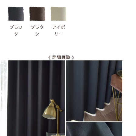
ブラッ
ブラウ
アイボ
ク
ン
リー
《 詳細画像 》