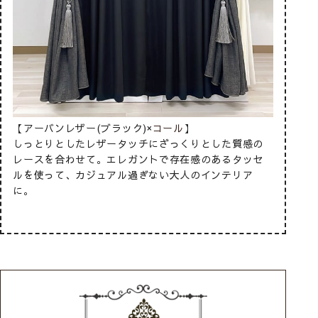
ララ
【アーバンレザー(ブラック)×
コール
】
【アーバ
しっとりとしたレザータッチにざっくりとした質感の
シルバー
レ
レースを合わせて。エレガントで存在感のあるタッセ
フレンチ
の
ルを使って、カジュアル過ぎない大人のインテリア
ープを合
洗
に。
あるスト
練された