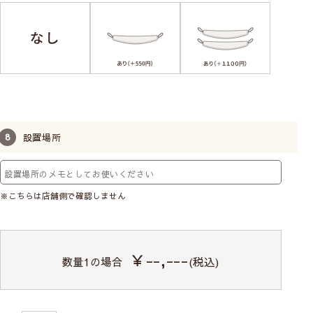
設置場所
※こちらは店舗側で確認しません
￥--,---
数量
1
の場合
(税込)