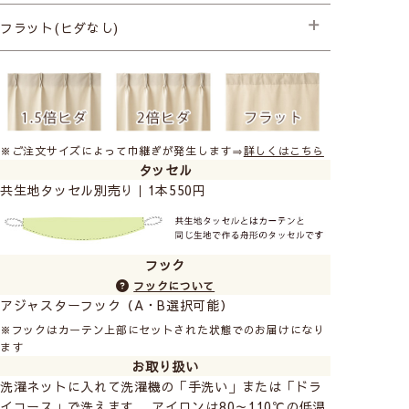
├プレミアム縫製+形状記憶(両開き) +1,980円
├プレミアム縫製
フラット(ヒダなし)
├プレミアム縫製+形状記憶(片開き) +990円
├プレミアム縫製+形状記憶(両開き) +1,980円
プレミアム縫製
※ご注文サイズによって巾継ぎが発生します⇒
詳しくはこちら
タッセル
共生地タッセル別売り｜1本550円
フック
フックについて
アジャスターフック（A・B選択可能）
※フックはカーテン上部にセットされた状態でのお届けになり
ます
お取り扱い
洗濯ネットに入れて洗濯機の「手洗い」または「ドラ
イコース」で洗えます。 アイロンは80～110℃の低温