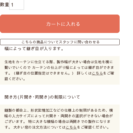
カートに入れる
こちらの商品についてスタッフに問い合わせる
幅によって継ぎ目が入ります。
生地をカーテンに仕立てる際、製作幅が大きい場合は生地を横に
繋いでいくので カーテンの仕上がり幅によっては継ぎ目ができま
す。（継ぎ目の位置指定はできません。） 詳しくは
こちら
をご確
認ください。
開き方(片開き･両開き)の制限について
縫製の都合上、形状記憶加工などの仕様上の制限があるため、横
幅の入力サイズによって片開き・両開きの選択ができない場合が
ございます。 特に大きな横幅の場合は両開きでの製作になりま
す。 大きい窓の注文方法については
こちら
をご確認ください。