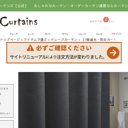
公式】
おしゃれなカーテン・オーダーカーテン通販ならカーテンズ【公式】
0
ドレープ
レース
セット
カフェ
シェード
ロール
ブラインド
トップページ
アイテムで選ぶ
ドレープカーテン
【1級遮光・防炎カーテン】ア