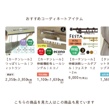
おすすめコーディネートアイテム
【カーテンレール】
【カーテンレール】
【カーテンレール】
【タ
つっぱりレール｜フ
伸縮機能性レールシ
伸縮装飾レールダブ
ット
ィットワン
ングル｜エコノ
ル｜フェスタ 1.2
ップ
～2ｍ
賃貸可
特別価格
送料無
6,000
税込
2,350
3,950
1,100
1,630
1,56
〜
税
〜
税
込
込
こちらの商品を見た人はこの商品も見ています