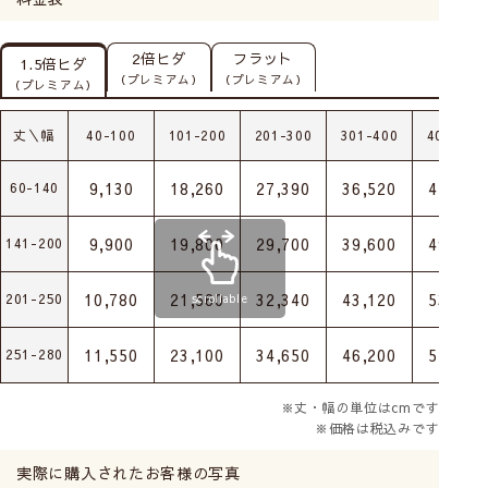
2倍ヒダ
フラット
1.5倍ヒダ
（プレミアム）
（プレミアム）
（プレミアム）
丈＼幅
40-100
101-200
201-300
301-400
401-500
9,130
18,260
27,390
36,520
45,650
60-140
9,900
19,800
29,700
39,600
49,500
141-200
10,780
21,560
32,340
43,120
53,900
201-250
scrollable
11,550
23,100
34,650
46,200
57,750
251-280
※丈・幅の単位はcmです
※価格は税込みです
実際に購入されたお客様の写真