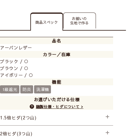
お揃いの
商品スペック
生地で作る
品名
アーバンレザー
カラー／在庫
ブラック / ○
ブラウン / ○
アイボリー / ○
機能
1級遮光
防炎
洗濯機
お選びいただける仕様
縫製仕様・ヒダについて >
1.5倍ヒダ(2つ山)
├プレミアム縫製
2倍ヒダ(3つ山)
├プレミアム縫製+形状記憶(片開き) +990円