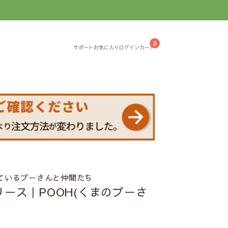
】
0
ているプーさんと仲間たち
ース｜POOH(くまのプーさ