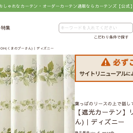
おしゃれなカーテン・オーダーカーテン通販ならカーテンズ【公式
レ特集
こだわり条件で探す
OH(くまのプーさん)｜ディズニー
葉っぱのリースの上で話し
【遮光カーテン】リ
ん)｜ディズニー
商品番号
cu-d_wreath