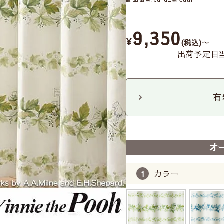
9,350
¥
〜
税込
出荷予定日
有
オ
カラー