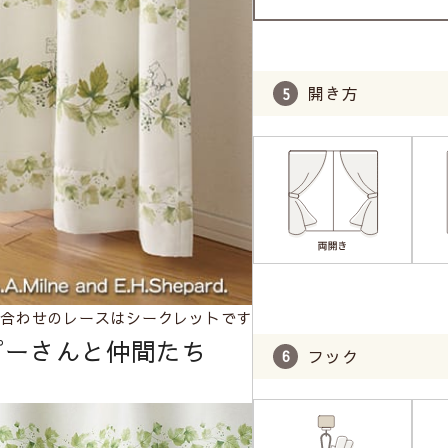
開き方
合わせのレースは
シークレット
です
プーさんと仲間たち
フック