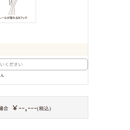
せん
￥--,---
場合
(税込)