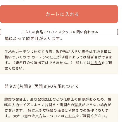
カートに入れる
こちらの商品についてスタッフに問い合わせる
幅によって継ぎ目が入ります。
生地をカーテンに仕立てる際、製作幅が大きい場合は生地を横に
繋いでいくので カーテンの仕上がり幅によっては継ぎ目ができま
す。（継ぎ目の位置指定はできません。） 詳しくは
こちら
をご確
認ください。
開き方(片開き･両開き)の制限について
縫製の都合上、形状記憶加工などの仕様上の制限があるため、横
幅の入力サイズによって片開き・両開きの選択ができない場合が
ございます。 特に大きな横幅の場合は両開きでの製作になりま
す。 大きい窓の注文方法については
こちら
をご確認ください。