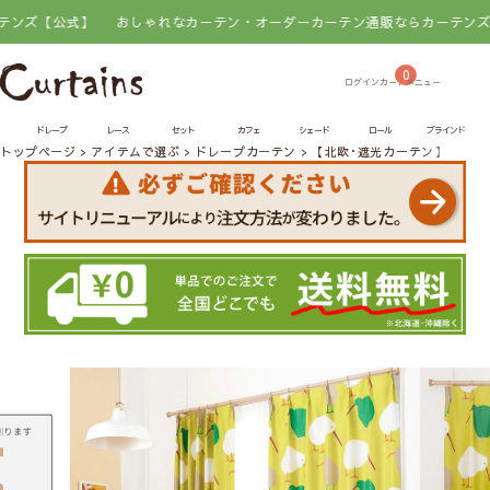
式】
おしゃれなカーテン・オーダーカーテン通販ならカーテンズ【公式】
0
ドレープ
レース
セット
カフェ
シェード
ロール
ブラインド
トップページ
アイテムで選ぶ
ドレープカーテン
【北欧･遮光カーテン】テクテ