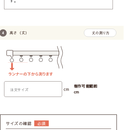
す。
高さ（丈）
丈の測り方
制作可能範囲
cm
cm
サイズの確認