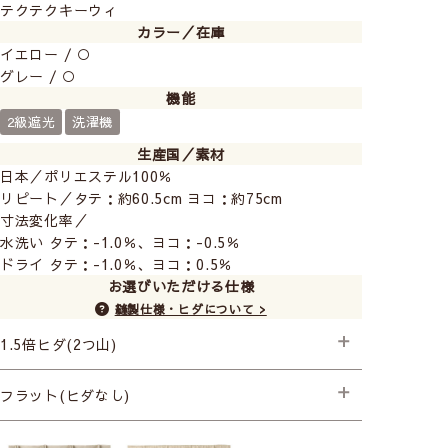
テクテクキーウィ
カラー／在庫
イエロー / ○
グレー / ○
機能
2級遮光
洗濯機
生産国／素材
日本／ポリエステル100％
リピート／タテ：約60.5cm ヨコ：約75cm
寸法変化率／
水洗い タテ：-1.0％、ヨコ：-0.5％
ドライ タテ：-1.0％、ヨコ：0.5％
お選びいただける仕様
縫製仕様・ヒダについて >
1.5倍ヒダ(2つ山)
├プレミアム縫製＋形状記憶
フラット(ヒダなし)
（ウェイトは入りません）
├プレミアム縫製