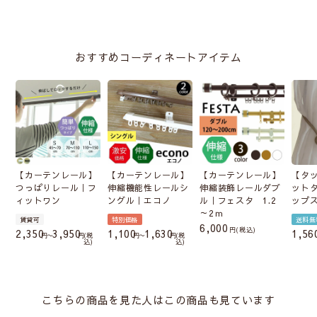
おすすめコーディネートアイテム
【カーテンレール】
【カーテンレール】
【カーテンレール】
【タ
つっぱりレール｜フ
伸縮機能性レールシ
伸縮装飾レールダブ
ット
ィットワン
ングル｜エコノ
ル｜フェスタ 1.2
ップ
～2ｍ
賃貸可
特別価格
送料無
6,000
税込
2,350
3,950
1,100
1,630
1,56
〜
税
〜
税
込
込
こちらの商品を見た人はこの商品も見ています