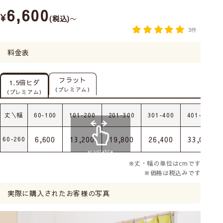
6,600
¥
税込
〜
3件
料金表
フラット
1.5倍ヒダ
（プレミアム）
（プレミアム）
丈＼幅
60-100
101-200
201-300
301-400
401-500
6,600
13,200
19,800
26,400
33,000
60-260
scrollable
※丈・幅の単位はcmです
※価格は税込みです
実際に購入されたお客様の写真