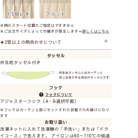
※柄のスタート位置のご指定はできません
※ご注文サイズによって巾継ぎが発生します⇒
詳しくはこちら
★2窓以上の柄合わせについて
タッセル
2窓以上のご注文で柄のスタート位置を合わせたい場合は
共生地タッセル付き
追加料金となります。ご注文の際に備考欄にご記入くだ
さい。 ご注文後金額を変更させていただきます。
2窓の柄合わせ +1,500円
3窓の柄合わせ +3,000円
フック
フックについて
アジャスターフック（A・B選択可能）
※フックはカーテン上部にセットされた状態でのお届けになり
ます
お取り扱い
洗濯ネットに入れて洗濯機の「手洗い」または「ドラ
イコース」で洗えます。 アイロンは80～110℃の低温