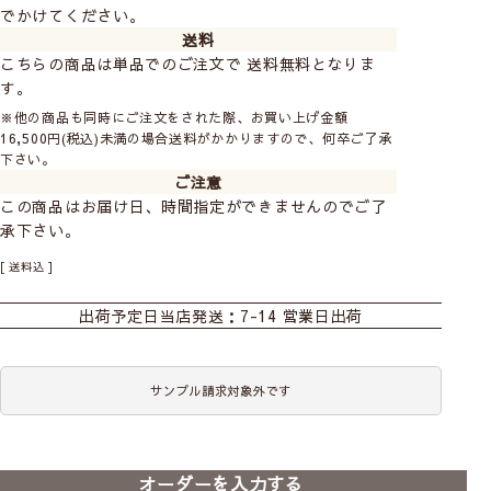
でかけてください。
送料
こちらの商品は単品でのご注文で 送料無料となりま
す。
※他の商品も同時にご注文をされた際、お買い上げ金額
16,500円(税込)未満の場合送料がかかりますので、何卒ご了承
下さい。
ご注意
この商品はお届け日、時間指定ができませんのでご了
承下さい。
おすすめ商品
カーテン
既製カーテン
シェード
送料込
ロールスクリーン
出荷予定日
当店発送：7-14 営業日出荷
サンプル請求対象外です
前
次
へ
へ
【既製カーテン】デザイン
オーダーを入力する
ライフ｜17柄