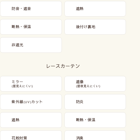
防音・遮音
遮熱
断熱・保温
後付け裏地
非遮光
レースカーテン
ミラー
遮像
(昼見えにくい)
(昼夜見えにくい)
紫外線
カット
防炎
(UV)
遮熱
断熱・保温
花粉対策
消臭