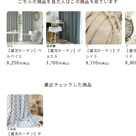
こちらの商品を見た人はこの商品も見ています
【遮光カーテン】ベ
【遮光カーテン】ジ
【遮光カーテン】ク
【遮
ルベイユ
ョエル
レイユ
リス
8,250
3,100
9,130
9,90
(税込)
(税込)
(税込)
最近チェックした商品
【遮光カーテン】サ