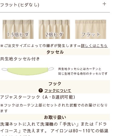
├プレミアム縫製+形状記憶
フラット(ヒダなし)
├プレミアム縫製
※ご注文サイズによって巾継ぎが発生します⇒
詳しくはこちら
〈爽やかさのある空間〉
タッセル
サコブルーがおすすめ！
共生地タッセル付き
フック
3つのスタイルから選ぶ、南仏の暮らし
フックについて
アジャスターフック（A・B選択可能）
※フックはカーテン上部にセットされた状態でのお届けになり
ます
お取り扱い
洗濯ネットに入れて洗濯機の「手洗い」または「ドラ
イコース」で洗えます。 アイロンは80～110℃の低温