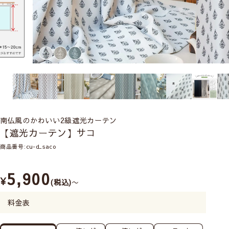
南仏風のかわいい2級遮光カーテン
【遮光カーテン】サコ
商品番号
cu-d_saco
5,900
¥
税込
〜
料金表