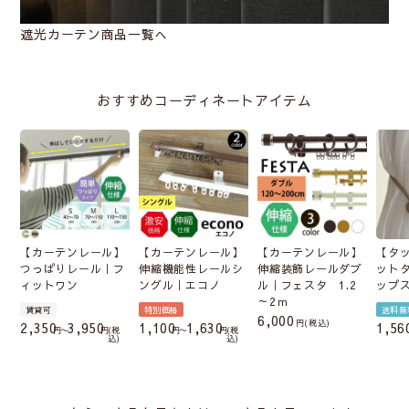
遮光カーテン商品一覧へ
おすすめコーディネートアイテム
【カーテンレール】
【カーテンレール】
【カーテンレール】
【タ
つっぱりレール｜フ
伸縮機能性レールシ
伸縮装飾レールダブ
ット
ィットワン
ングル｜エコノ
ル｜フェスタ 1.2
ップ
～2ｍ
賃貸可
特別価格
送料無
6,000
税込
2,350
3,950
1,100
1,630
1,56
〜
税
〜
税
込
込