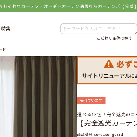
おしゃれなカーテン・オーダーカーテン通販ならカーテンズ【公式
レ特集
こだわり条件で探す
ード
売れています
選べる13色！完全遮光の
【完全遮光カーテ
商品番号
cu-d_sunguard