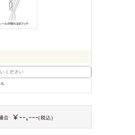
せん
￥--,---
場合
(税込)