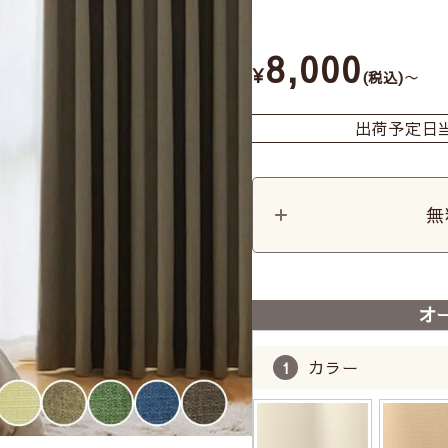
8,000
¥
〜
税込
出荷予定日
無
オ
カラー