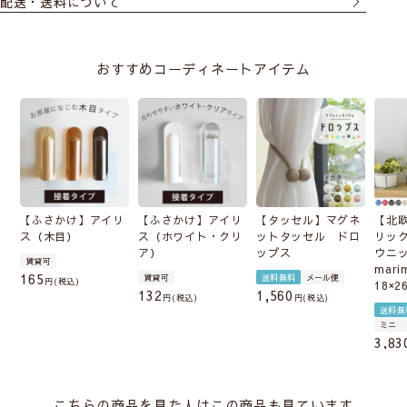
配送・送料について
おすすめコーディネートアイテム
【ふさかけ】アイリ
【ふさかけ】アイリ
【タッセル】マグネ
【北
ス（木目）
ス（ホワイト・クリ
ットタッセル ドロ
リッ
ア）
ップス
ウニ
賃貸可
mari
165
賃貸可
送料無料
メール便
税込
18×2
132
1,560
税込
税込
送料無
ミニ
3,83
こちらの商品を見た人はこの商品も見ています