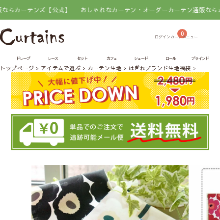
カーテンズ【公式】
おしゃれなカーテン・オーダーカーテン通販ならカーテ
0
ドレープ
レース
セット
カフェ
シェード
ロール
ブラインド
トップページ
アイテムで選ぶ
カーテン生地
はぎれブランド生地福袋
【はぎれ