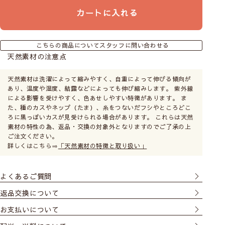
世界に広く知られ、日本でもファンが多いフィン
カートに入れる
ランド発のテキスタイルブランド。流行に左右さ
れない圧倒的なデザイン力は世代を超えて愛され
ています。
こちらの商品についてスタッフに問い合わせる
marimekkoの商品をすべて見る
天然素材の注意点
天然素材は洗濯によって縮みやすく、自重によって伸びる傾向が
あり、温度や湿度、結露などによっても伸び縮みします。 紫外線
による影響を受けやすく、色あせしやすい特徴があります。 ま
た、種のカスやネップ（たま）、糸をつないだフシやところどこ
ろに黒っぽいカスが見受けられる場合があります。 これらは天然
素材の特性の為、返品・交換の対象外となりますのでご了承の上
ご注文ください。
詳しくはこちら⇒
「天然素材の特徴と取り扱い」
よくあるご質問
返品交換について
お支払いについて