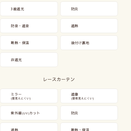
3級遮光
防炎
防音・遮音
遮熱
断熱・保温
後付け裏地
非遮光
レースカーテン
ミラー
遮像
(昼見えにくい)
(昼夜見えにくい)
紫外線
カット
防炎
(UV)
遮熱
断熱・保温