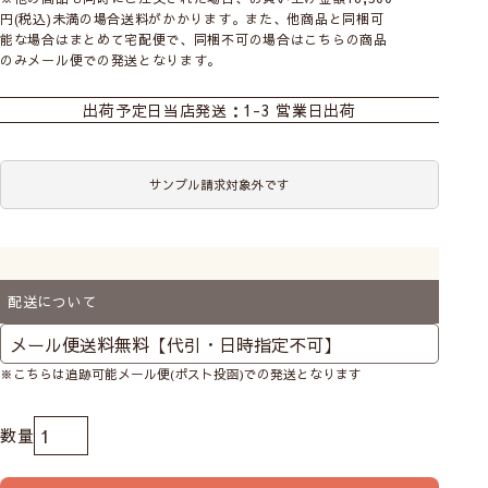
円(税込)未満の場合送料がかかります。また、他商品と同梱可
能な場合はまとめて宅配便で、同梱不可の場合はこちらの商品
のみメール便での発送となります。
おすすめ商品
カーテン
シェード
ダブルシェード
出荷予定日
当店発送：1-3 営業日出荷
シェード幕体
ロールスクリーン
カフェA
カフェB
のれん
マルチクロス
サンプル請求対象外です
ファブリックパネル
ファブリックパネル
ポーチ
3枚セット
前
次
生地は耳部分が入る場合があります（ロゴが必ず入るわけで
へ
へ
はありません）
コースター
はぎれ福袋
カット生地
【はぎれ】北欧はぎれ福袋
配送について
カット生地
＜ブランドMIX 8枚入＞
ハーフサイズ
送料無料
メール便
2,480
税込
※こちらは追跡可能メール便(ポスト投函)での発送となります
marimekko
－マリメッコ－