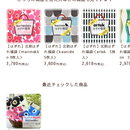
【はぎれ】北欧はぎ
【はぎれ】北欧はぎ
【はぎれ】北欧はぎ
【は
れ福袋＜marimekk
れ福袋＜kauniste
れ福袋＜artek 5枚
れ福袋＜
o 8枚入＞
5枚入＞
入＞
on 
3,780
3,600
2,618
2,97
(税込)
(税込)
(税込)
最近チェックした商品