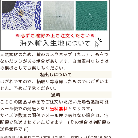
使い方はアイデア次第で無限大★
コースターやマウスパッドなど、小さい雑貨の手作り
におすすめです。
天然素材のため、種のカスやネップ（たま）、糸をつ
ないだフシがある場合があります。自然素材ならでは
の模様としてお楽しみください。
柄出しについて
はぎれですので、柄取り等考慮したものではございま
せん。予めご了承ください。
送料
こちらの商品は単品でご注文いただいた場合追跡可能
メール便での発送となり
送料無料
となります。
サイズや数量の関係でメール便で送れない場合は、宅
配便で発送させていただきます。(その場合は宅配便も
送料無料です)
※他の商品も同時にご注文された場合、お買い上げ金額16,500