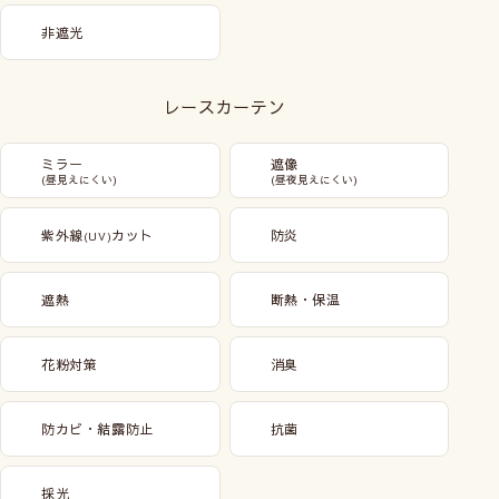
非遮光
レースカーテン
ミラー
遮像
(昼見えにくい)
(昼夜見えにくい)
紫外線
カット
防炎
(UV)
遮熱
断熱・保温
花粉対策
消臭
防カビ・結露防止
抗菌
採光