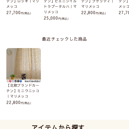
テン】ロッキ｜マリ
テン】ピエニシイル
テン】プケッティ｜
テン
メッコ
トラプータルハ｜マ
マリメッコ
メッ
27,700
リメッコ
22,800
27,7
(税込)
(税込)
25,000
(税込)
最近チェックした商品
【北欧ブランドカー
テン】ミニウニッコ
｜マリメッコ
22,800
(税込)
アイテムから探す