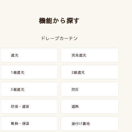
機能から探す
ドレープカーテン
遮光
完全遮光
1級遮光
2級遮光
3級遮光
防炎
防音・遮音
遮熱
断熱・保温
後付け裏地