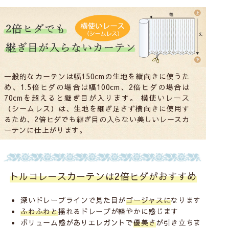
一般的なカーテンは幅150cmの生地を縦向きに使うた
め、1.5倍ヒダの場合は幅100cm、2倍ヒダの場合は
70cmを超えると継ぎ目が入ります。 横使いレース
（シームレス）は、生地を継ぎ足さず横向きに使用す
るため、2倍ヒダでも継ぎ目の入らない美しいレースカ
ーテンに仕上がります。
トルコレースカーテンは2倍ヒダがおすすめ
深いドレープラインで見た目が
ゴージャスに
なります
ふわふわと
揺れるドレープが軽やかに感じます
ボリューム感がありエレガントで
優美さ
が引き立ちま