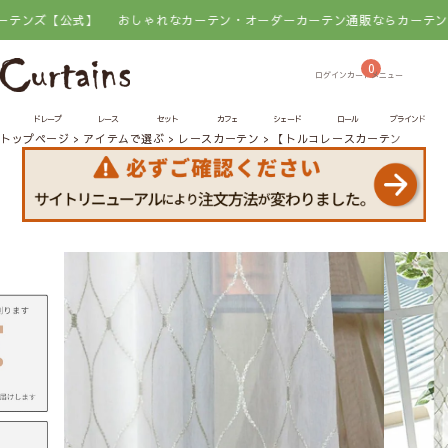
式】
おしゃれなカーテン・オーダーカーテン通販ならカーテンズ【公式】
0
ドレープ
レース
セット
カフェ
シェード
ロール
ブラインド
トップページ
アイテムで選ぶ
レースカーテン
【トルコレースカーテン】オペ