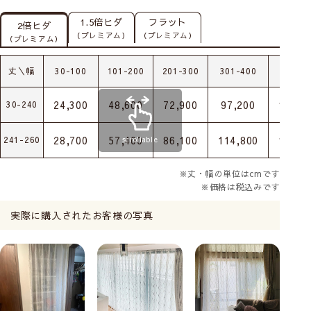
1.5倍ヒダ
フラット
2倍ヒダ
（プレミアム）
（プレミアム）
（プレミアム）
丈＼幅
30-100
101-200
201-300
301-400
401-5
24,300
48,600
72,900
97,200
121,5
30-240
28,700
57,400
86,100
114,800
143,5
241-260
scrollable
※丈・幅の単位はcmです
※価格は税込みです
実際に購入されたお客様の写真