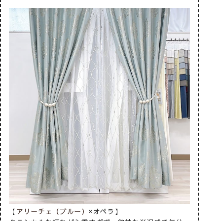
【
アリーチェ（ブルー）
×オペラ】
【
パレッ