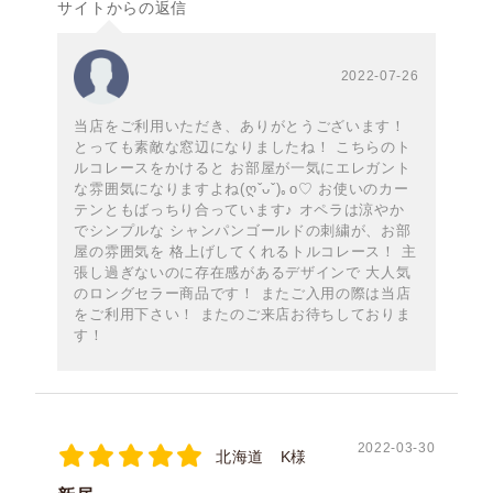
サイトからの返信
2022-07-26
当店をご利用いただき、ありがとうございます！
とっても素敵な窓辺になりましたね！ こちらのト
ルコレースをかけると お部屋が一気にエレガント
な雰囲気になりますよね(ღˇᴗˇ)｡o♡ お使いのカー
テンともばっちり合っています♪ オペラは涼やか
でシンプルな シャンパンゴールドの刺繍が、お部
屋の雰囲気を 格上げしてくれるトルコレース！ 主
張し過ぎないのに存在感があるデザインで 大人気
のロングセラー商品です！ またご入用の際は当店
をご利用下さい！ またのご来店お待ちしておりま
す！
2022-03-30
北海道 K様