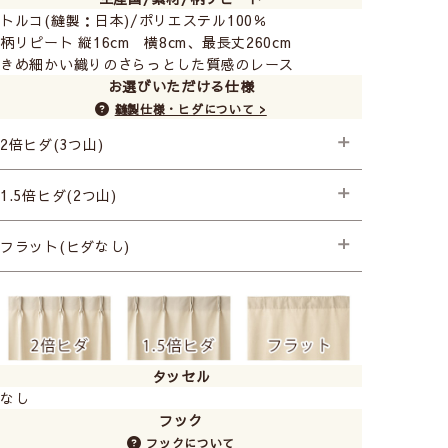
トルコ(縫製：日本)/ポリエステル100％
柄リピート 縦16cm 横8cm、最長丈260cm
きめ細かい織りのさらっとした質感のレース
お選びいただける仕様
縫製仕様・ヒダについて >
2倍ヒダ(3つ山)
├プレミアム縫製
1.5倍ヒダ(2つ山)
├プレミアム縫製
フラット(ヒダなし)
├プレミアム縫製
タッセル
なし
フック
フックについて