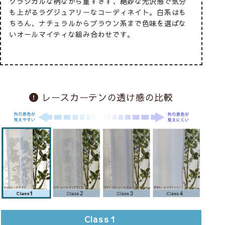
合
クラシカルな柄ながら重すぎず、絶妙な光沢感で気分
素朴な綿
め
も上がるラグジュアリーなコーディネイト。白系はも
わせまし
で
ちろん、ナチュラルからブラウン系まで色味を選ばな
＆シャビ
れ
いオールマイティな組み合わせです。
とめると
に見えま
レースカーテンの透け感の比較
Class１