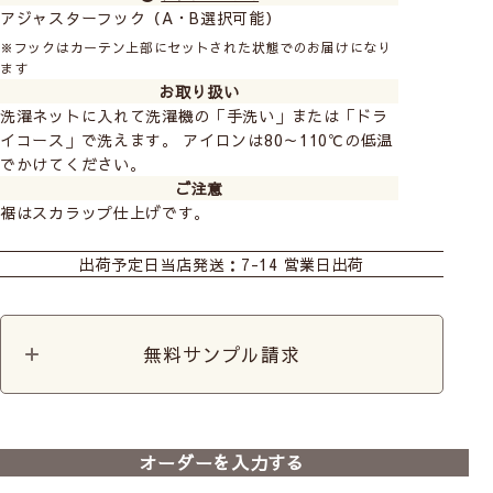
アジャスターフック（A・B選択可能）
※フックはカーテン上部にセットされた状態でのお届けになり
ます
お取り扱い
洗濯ネットに入れて洗濯機の「手洗い」または「ドラ
イコース」で洗えます。 アイロンは80～110℃の低温
でかけてください。
ご注意
裾はスカラップ仕上げです。
カーテン
カフェ
カット生地
出荷予定日
当店発送：7-14 営業日出荷
カーテンレースセット
カーテンレースセット
+シャンゼリゼ
+シャンタン
無料サンプル請求
オーダーを入力する