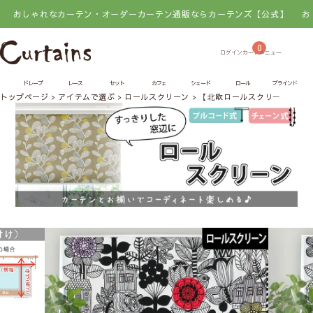
なカーテン・オーダーカーテン通販ならカーテンズ【公式】
おしゃれなカ
0
ドレープ
レース
セット
カフェ
シェード
ロール
ブラインド
トップページ
アイテムで選ぶ
ロールスクリーン
【北欧ロールスクリーン】リ