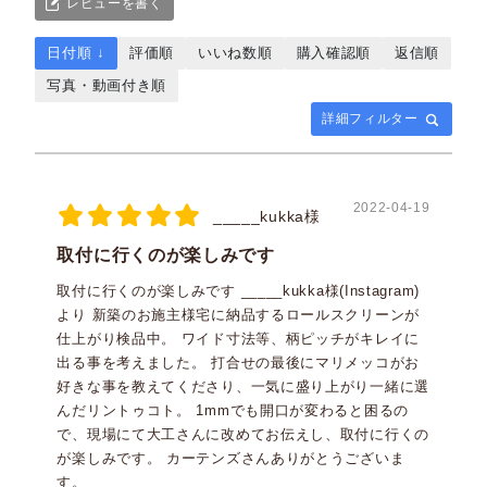
レビューを書く
日付順 ↓
評価順
いいね数順
購入確認順
返信順
写真・動画付き順
詳細フィルター
2022-04-19
_____kukka様
取付に行くのが楽しみです
取付に行くのが楽しみです _____kukka様(Instagram)
より 新築のお施主様宅に納品するロールスクリーンが
仕上がり検品中。 ワイド寸法等、柄ピッチがキレイに
出る事を考えました。 打合せの最後にマリメッコがお
好きな事を教えてくださり、一気に盛り上がり一緒に選
んだリントゥコト。 1mmでも開口が変わると困るの
で、現場にて大工さんに改めてお伝えし、取付に行くの
が楽しみです。 カーテンズさんありがとうございま
す。