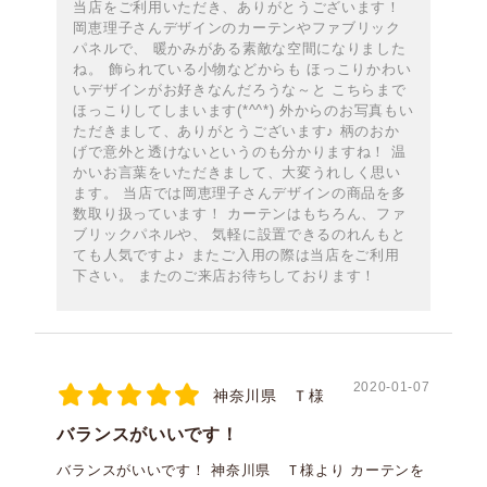
当店をご利用いただき、ありがとうございます！
岡恵理子さんデザインのカーテンやファブリック
パネルで、 暖かみがある素敵な空間になりました
ね。 飾られている小物などからも ほっこりかわい
いデザインがお好きなんだろうな～と こちらまで
ほっこりしてしまいます(*^^*) 外からのお写真もい
ただきまして、ありがとうございます♪ 柄のおか
げで意外と透けないというのも分かりますね！ 温
かいお言葉をいただきまして、大変うれしく思い
ます。 当店では岡恵理子さんデザインの商品を多
数取り扱っています！ カーテンはもちろん、ファ
ブリックパネルや、 気軽に設置できるのれんもと
ても人気ですよ♪ またご入用の際は当店をご利用
下さい。 またのご来店お待ちしております！
2020-01-07
神奈川県 Ｔ様
バランスがいいです！
バランスがいいです！ 神奈川県 Ｔ様より カーテンを