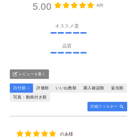
5.00
4件
オススメ度
品質
レビューを書く
日付順 ↓
評価順
いいね数順
購入確認順
返信順
写真・動画付き順
詳細フィルター
のあ様