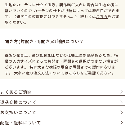
生地をカーテンに仕立てる際、製作幅が大きい場合は生地を横に
繋いでいくので カーテンの仕上がり幅によっては継ぎ目ができま
す。（継ぎ目の位置指定はできません。） 詳しくは
こちら
をご確
認ください。
開き方(片開き･両開き)の制限について
縫製の都合上、形状記憶加工などの仕様上の制限があるため、横
幅の入力サイズによって片開き・両開きの選択ができない場合が
ございます。 特に大きな横幅の場合は両開きでの製作になりま
す。 大きい窓の注文方法については
こちら
をご確認ください。
よくあるご質問
返品交換について
お支払いについて
配送・送料について