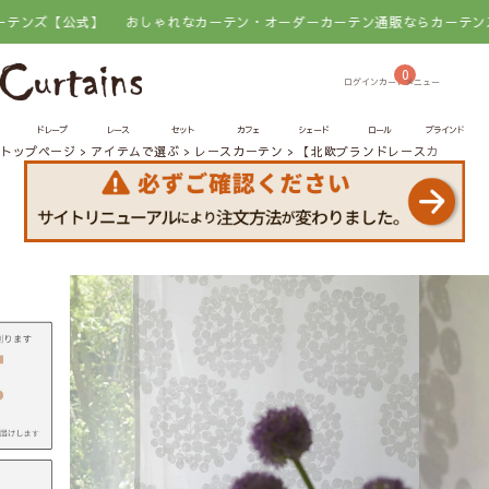
式】
おしゃれなカーテン・オーダーカーテン通販ならカーテンズ【公式】
0
ドレープ
レース
セット
カフェ
シェード
ロール
ブラインド
トップページ
アイテムで選ぶ
レースカーテン
【北欧ブランドレースカーテン