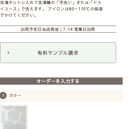
洗濯ネットに入れて洗濯機の「手洗い」または「ドラ
イコース」で洗えます。 アイロンは80～110℃の低温
でかけてください。
おすすめ商品
カーテン
シェード
カフェカーテン
出荷予定日
当店発送：7-14 営業日出荷
ダブルシェード
のれん
既製のれん
カット生地
有料サンプル請求
前
次
へ
へ
【北欧ブランドカーテン】
オーダーを入力する
フロート｜岡理恵子｜クォ
ーターリポート
綿麻
カラー
9,350
税込