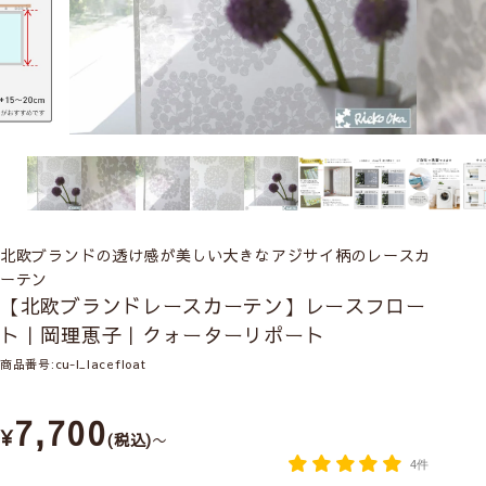
北欧ブランドの透け感が美しい大きなアジサイ柄のレースカ
ーテン
【北欧ブランドレースカーテン】レースフロー
ト｜岡理恵子｜クォーターリポート
商品番号
cu-l_lacefloat
7,700
¥
税込
〜
4件