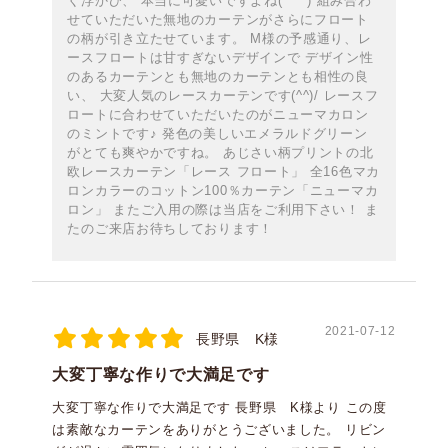
く浮かび、 本当に可愛いですよね(*^^*) 組み合わ
せていただいた無地のカーテンがさらにフロート
の柄が引き立たせています。 M様の予感通り、レ
ースフロートは甘すぎないデザインで デザイン性
のあるカーテンとも無地のカーテンとも相性の良
い、 大変人気のレースカーテンです(^^)/ レースフ
ロートに合わせていただいたのがニューマカロン
のミントです♪ 発色の美しいエメラルドグリーン
がとても爽やかですね。 あじさい柄プリントの北
欧レースカーテン「レース フロート」 全16色マカ
ロンカラーのコットン100％カーテン「ニューマカ
ロン」 またご入用の際は当店をご利用下さい！ ま
たのご来店お待ちしております！
2021-07-12
長野県 K様
大変丁寧な作りで大満足です
大変丁寧な作りで大満足です 長野県 K様より この度
は素敵なカーテンをありがとうございました。 リビン