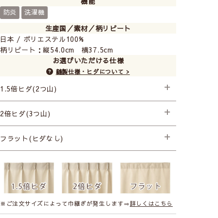
機能
防炎
洗濯機
生産国／素材／柄リピート
日本 / ポリエステル100%
柄リピート：縦54.0cm 横37.5cm
お選びいただける仕様
縫製仕様・ヒダについて >
1.5倍ヒダ(2つ山)
├プレミアム縫製
2倍ヒダ(3つ山)
├プレミアム縫製+形状記憶(片開き) +990円
├プレミアム縫製+形状記憶(両開き) +1,980円
├プレミアム縫製
フラット(ヒダなし)
├プレミアム縫製+形状記憶(片開き) +990円
├プレミアム縫製+形状記憶(両開き) +1,980円
プレミアム縫製
※ご注文サイズによって巾継ぎが発生します⇒
詳しくはこちら