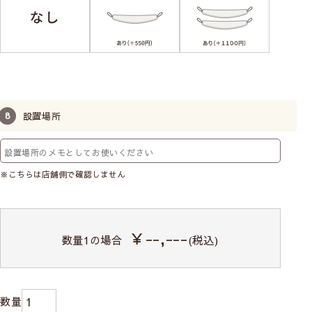
設置場所
※こちらは店舗側で確認しません
￥--,---
数量
1
の場合
(税込)