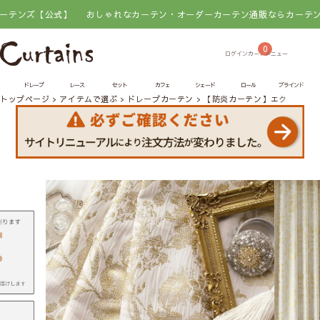
式】
おしゃれなカーテン・オーダーカーテン通販ならカーテンズ【公式】
0
ドレープ
レース
セット
カフェ
シェード
ロール
ブラインド
トップページ
アイテムで選ぶ
ドレープカーテン
【防炎カーテン】エクラドー