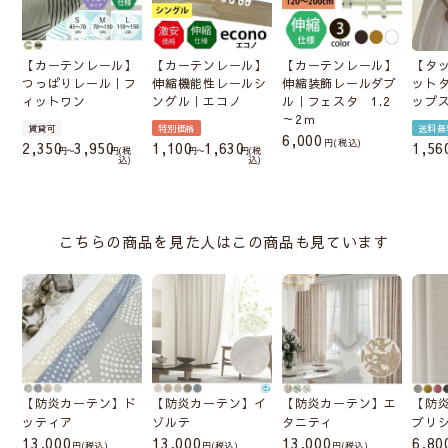
【カーテンレール】
【カーテンレール】
【カーテンレール】
【タ
つっぱりレール｜フ
伸縮機能性レールシ
伸縮装飾レールダブ
ット
ィットワン
ングル｜エコノ
ル｜フェスタ 1.2
ップ
～2ｍ
賃貸可
特別価格
送料無
6,000
税込
2,350
3,950
1,100
1,630
1,56
〜
税
〜
税
込
込
こちらの商品を見た人はこの商品も見ています
【防炎カーテン】ド
【防炎カーテン】イ
【防炎カーテン】エ
【防
ッティア
ゾルテ
タニティ
ブリ
13,000
13,000
13,000
6,80
(税込)
(税込)
(税込)