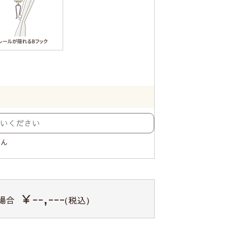
せん
￥--,---
場合
(税込)