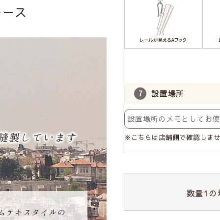
レース
設置場所
※こちらは店舗側で確認しま
数量
1
の