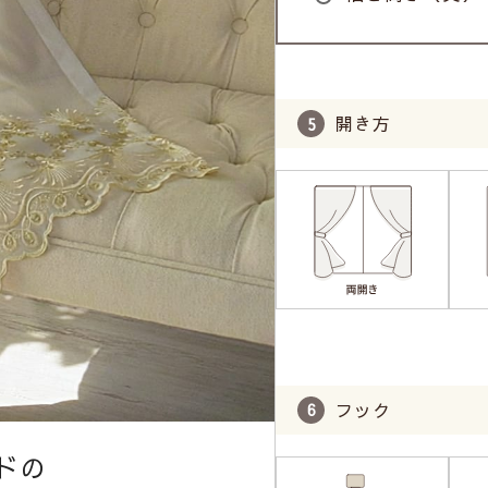
開き方
フック
ドの