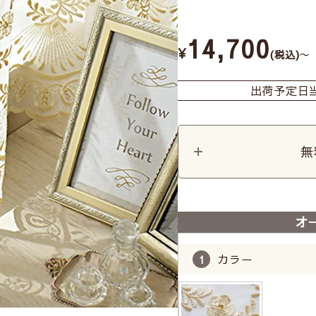
14,700
¥
〜
税込
出荷予定日
無
オ
カラー