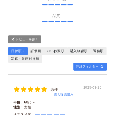
品質
レビューを書く
日付順 ↓
評価順
いいね数順
購入確認順
返信順
写真・動画付き順
詳細フィルター
2025-03-25
源様
購入確認済み
年齢:
60代〜
性別:
女性
オススメ度