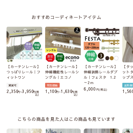
おすすめコーディネートアイテム
【カーテンレール】
【カーテンレール】
【カーテンレール】
【タ
つっぱりレール｜フ
伸縮機能性レールシ
伸縮装飾レールダブ
ット
ィットワン
ングル｜エコノ
ル｜フェスタ 1.2
ップ
～2ｍ
賃貸可
特別価格
送料無
6,000
税込
2,350
3,950
1,100
1,630
1,56
〜
税
〜
税
込
込
こちらの商品を見た人はこの商品も見ています