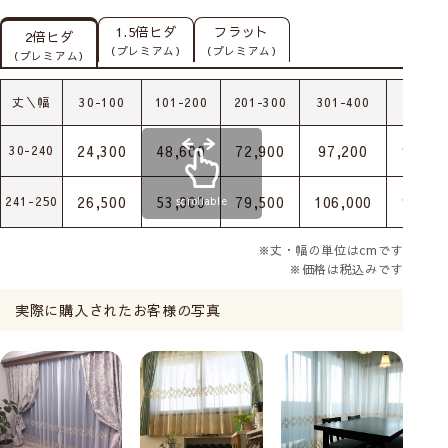
1.5倍ヒダ
フラット
2倍ヒダ
（プレミアム）
（プレミアム）
（プレミアム）
丈＼幅
30-100
101-200
201-300
301-400
401-5
24,300
48,600
72,900
97,200
121,5
30-240
26,500
53,000
79,500
106,000
132,5
241-250
scrollable
※丈・幅の単位はcmです
※価格は税込みです
実際に購入されたお客様の写真