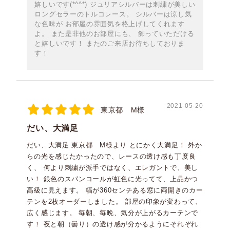
嬉しいです(*^^*) ジュリアシルバーは刺繍が美しい
ロングセラーのトルコレース。 シルバーは涼し気
な色味が お部屋の雰囲気を格上げしてくれます
よ。 また是非他のお部屋にも、 飾っていただける
と嬉しいです！ またのご来店お待ちしておりま
す！
2021-05-20
東京都 M様
だい、大満足
だい、大満足 東京都 M様より とにかく大満足！ 外か
らの光を感じたかったので、レースの透け感も丁度良
く、 何より刺繍が派手ではなく、エレガントで、美し
い！ 銀色のスパンコールが虹色に光ってて、上品かつ
高級に見えます。 幅が360センチある窓に両開きのカー
テンを2枚オーダーしました。 部屋の印象が変わって、
広く感じます。 毎朝、毎晩、気分が上がるカーテンで
す！ 夜と朝（曇り）の透け感が分かるようにそれぞれ