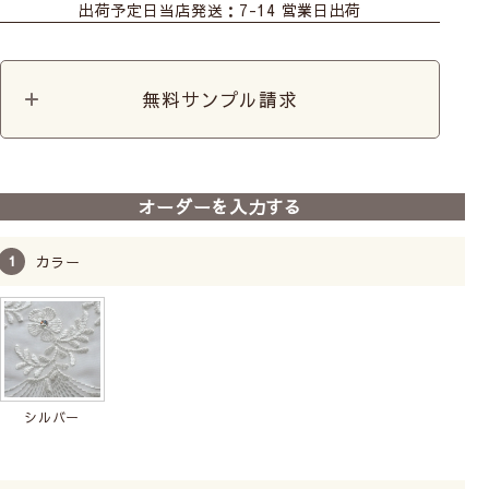
出荷予定日
当店発送：7-14 営業日出荷
カーテンレースセット
カーテンレースセット
+シャンゼリゼ
+グレースヴァイン
無料サンプル請求
前
次
へ
へ
【トルコレースカーテン】
オーダーを入力する
ジュリアゴールド
シームレス
手洗い
カラー
14,700
税込
シルバー