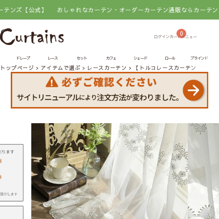
式】
おしゃれなカーテン・オーダーカーテン通販ならカーテンズ【公式】
0
ドレープ
レース
セット
カフェ
シェード
ロール
ブラインド
トップページ
アイテムで選ぶ
レースカーテン
【トルコレースカーテン】ジュ