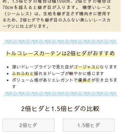
め、1.5倍ヒダの場合は幅100cm、2倍ヒダの場合は
70cmを超えると継ぎ目が入ります。 横使いレース
（シームレス）は、生地を継ぎ足さず横向きに使用す
るため、2倍ヒダでも継ぎ目の入らない美しいレースカ
ーテンに仕上がります。
トルコレースカーテンは2倍ヒダがおすすめ
深いドレープラインで見た目が
ゴージャスに
なります
ふわふわと
揺れるドレープが軽やかに感じます
ボリューム感がありエレガントで
優美さ
が引き立ちま
す
2倍ヒダと1.5倍ヒダの比較
2倍ヒダ
1.5倍ヒダ