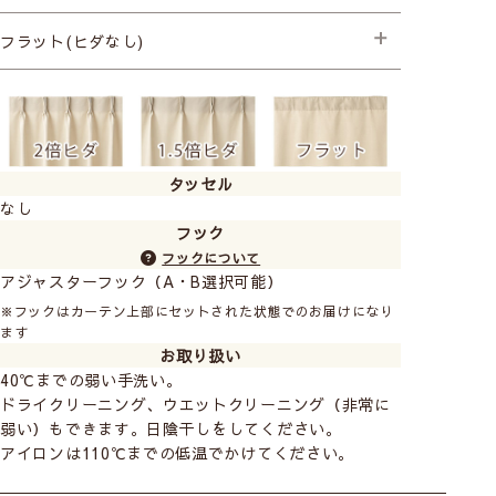
├プレミアム縫製
フラット(ヒダなし)
├プレミアム縫製
タッセル
なし
フック
フックについて
アジャスターフック（A・B選択可能）
※フックはカーテン上部にセットされた状態でのお届けになり
ます
お取り扱い
40℃までの弱い手洗い。
ドライクリーニング、ウエットクリーニング（非常に
弱い）もできます。日陰干しをしてください。
アイロンは110℃までの低温でかけてください。
おすすめ商品
カーテン
カフェ
カット生地