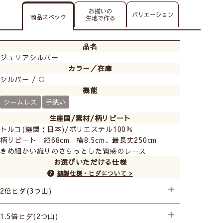
お揃いの
バリエーション
商品スペック
生地で作る
品名
ジュリアシルバー
カラー／在庫
シルバー / ○
機能
シームレス
手洗い
生産国/素材/柄リピート
トルコ(縫製：日本)/ポリエステル100％
柄リピート 縦68cm 横8.5cm、最長丈250cm
きめ細かい織りのさらっとした質感のレース
お選びいただける仕様
縫製仕様・ヒダについて >
2倍ヒダ(3つ山)
├プレミアム縫製
1.5倍ヒダ(2つ山)