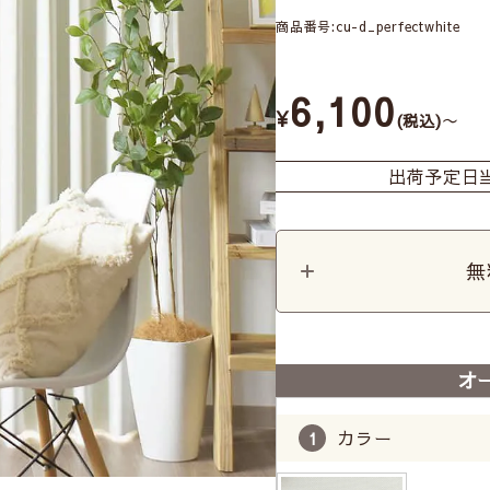
商品番号
cu-d_perfectwhite
6,100
¥
〜
税込
出荷予定日
無
オ
カラー