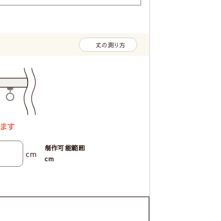
丈の測り方
制作可能範囲
cm
cm