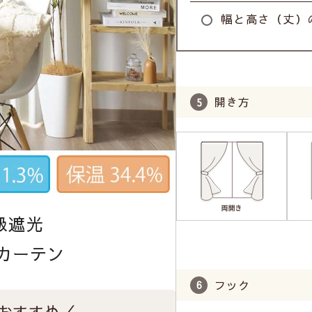
幅と高さ（丈）
開き方
級遮光
カーテン
フック
おすすめ／