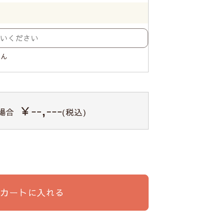
せん
￥--,---
場合
(税込)
カートに入れる