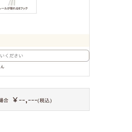
せん
￥--,---
場合
(税込)