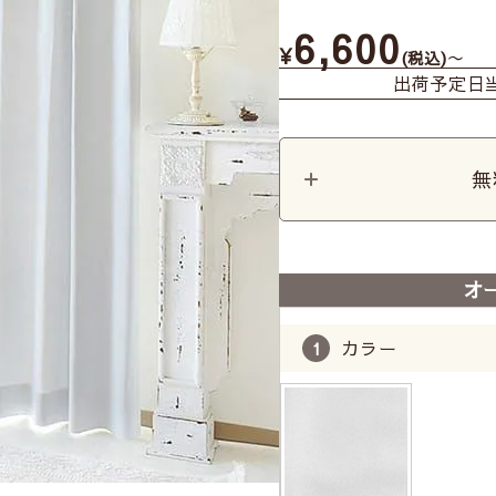
6,600
¥
〜
税込
出荷予定日
無
オ
カラー