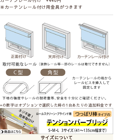
※カーテンレール付け用金具がつきます
Ydesign
－ワイデザイン イングヴィー インレダ
ー－
Lotta Ahnstromによって設立されたスウェーデ
ン発のデザインブランド。ミッドセンチュリーの
スウェディッシュデザインからインスピレーショ
ンを受けて生み出されたデザインが魅力。素材は
全て高品質のOekotexコットンを使用していま
す。
Ydesignの商品をすべて見る
+の数字はオプションで選択した時の1台あたりの追加料金です
◆ ロールスクリーンについて ◆
サイズについて