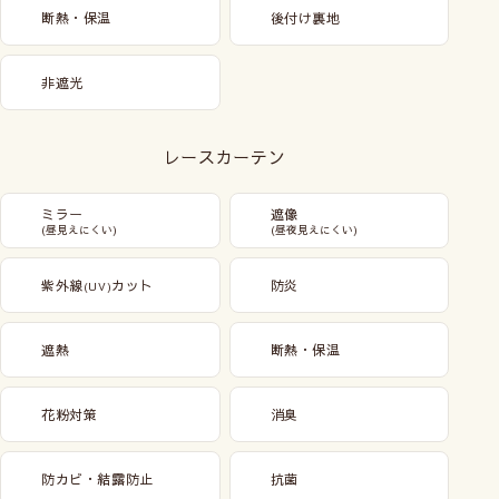
断熱・保温
後付け裏地
非遮光
レースカーテン
ミラー
遮像
(昼見えにくい)
(昼夜見えにくい)
紫外線
カット
防炎
(UV)
遮熱
断熱・保温
花粉対策
消臭
防カビ・結露防止
抗菌