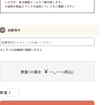
いただき、受注確認メールでご案内致します。
※送料は商品スペックの送料についてをご確認ください
設置場所
※こちらは店舗側で確認しません
コードクリップはチェーンをお子様の手が届かない位置に束
ねておくクリップのことです。
クリップで束ねておくことによって体にチェーンが巻き付い
たり、引っかけてけがをしないように防止することができま
￥--,---
数量
1
の場合
(税込)
す。それでも子どもは思わぬ行動をとることがありますので
お子様をチェーンで遊ばせないようご注意ください。
※チェーン式のみ標準装備