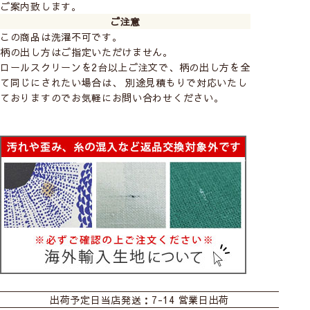
ご案内致します。
ご注意
※仕様や価格など予告なしに変更する可能性があります。予
この商品は洗濯不可です。
めご了承ください。
柄の出し方はご指定いただけません。
ロールスクリーンを2台以上ご注文で、柄の出し方を全
て同じにされたい場合は、 別途見積もりで対応いたし
②選べる部品カラー
ておりますのでお気軽にお問い合わせください。
ホワイト
ブラウン
※プルコードの色も写真通りの色になります
カーテン
シェード
シェード幕体
③取り付け方法の種類
出荷予定日
当店発送：7-14 営業日出荷
ロールスクリーン
カフェ
クッションカバー