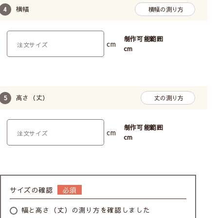
横幅
横幅の測り方
サイズの測り方
制作可能範囲
cm
cm
ご購入前に必ずお読みください
ご注文いただくのは「
製品幅
」です。スクリーンの
生地幅ではありません！
高さ（丈）
丈の測り方
制作可能範囲
cm
cm
サイズの確認
窓枠に隙間なくスクリーンをつけたい場合は、
正面
付け
をお選びください。
幅と高さ（丈）の測り方を確認しました