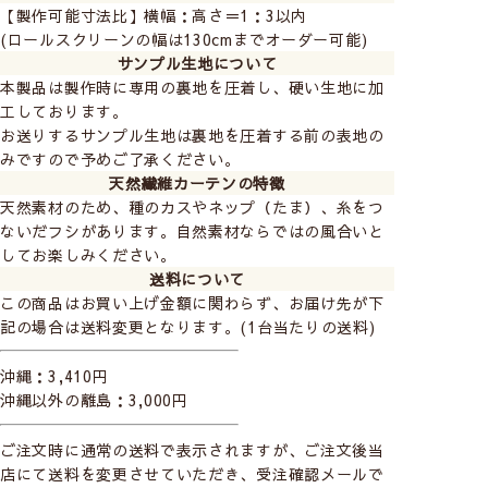
【製作可能寸法比】横幅：高さ＝1：3以内
①2つの操作方法
(ロールスクリーンの幅は130cmまでオーダー可能)
サンプル生地について
プルコード式
チェーン式
本製品は製作時に専用の裏地を圧着し、硬い生地に加
工しております。
お送りするサンプル生地は裏地を圧着する前の表地の
みですので予めご了承ください。
天然繊維カーテンの特徴
天然素材のため、種のカスやネップ（たま）、糸をつ
ないだフシがあります。自然素材ならではの風合いと
してお楽しみください。
送料について
この商品はお買い上げ金額に関わらず、お届け先が下
下部のコードを引くとス
チェーンを引いて開閉し
記の場合は送料変更となります。(1台当たりの送料)
クリーンが巻き上がり開
ます(チェーンの長さや
閉します。
位置の指定可)。
沖縄：3,410円
見た目はすっきりですが
大きな窓や高さのある窓
沖縄以外の離島：3,000円
巻きずれが生じやすいた
でもスムーズに操作が可
め、高さがない小窓や間
能で、巻きずれが起こり
ご注文時に通常の送料で表示されますが、ご注文後当
仕切り、目隠しにおすす
づらい特徴があります。
店にて送料を変更させていただき、受注確認メールで
めです。