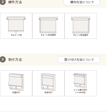
操作方法
間仕切りや干渉物があ
操作方法について
る場合におすすめで
す。
カーテンレール付け
専用の金具でカーテン
レールに取付けます。
賃貸でも穴をあけずに
取付方法
取り付け方法について
取付可能です。カーテ
ンレールの耐荷重にご
注意ください。
ロールスクリーンの取付け方法