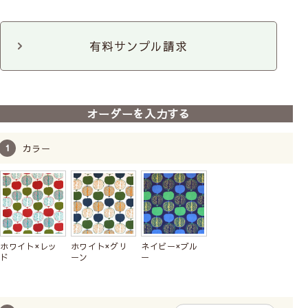
ロールスクリーンは取付け方によって注文サイズが変わるの
でご注意ください。
ファブリックパネル
ファブリックパネル
コースター
3枚セット
必ずサイズの測り方をご一読ください。
有料サンプル請求
ポットホルダー
窓を覆うよう窓枠の外
正面付け
側の壁に取付けるため
光漏れがしにくくなり
オーダーを入力する
ます。
本体は重量があるた
カラー
め、事前に取付位置に
下地があるか確認しま
しょう。
天井付け
ホワイト×レッ
ホワイト×グリ
ネイビー×ブル
窓枠の内側に取付けま
ド
ーン
ー
す。窓枠とスクリーン
の間に隙間があきま
す。