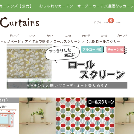
ズ【公式】
おしゃれなカーテン・オーダーカーテン通販ならカーテンズ【
0
ドレープ
レース
セット
カフェ
シェード
ロール
ブラインド
トップページ
アイテムで選ぶ
ロールスクリーン
【北欧ロールスクリーン】ポ