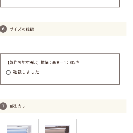
幅は
窓枠外側の寸法+4cm以上
でご注文いただくと、
スクリーンが窓全体にかかります。
サイズの確認
【製作可能寸法比】横幅：高さ＝1：3以内
確認しました
生地の向きとロールの巻き方について
柄のある表生地が内側(お部屋側)、巻き方は窓に近い側が
標準です。
部品カラー
ご注文の際、ご指定がなければこちらの「標準仕様」に
てお作りします。